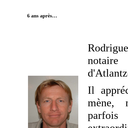
6 ans après…
Rodrigu
notaire
d'Atlant
Il appré
mène, 
parfois
extraord