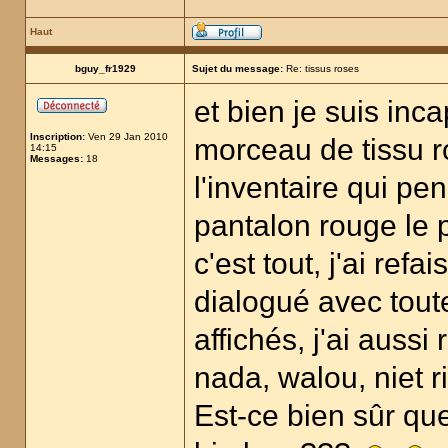
Haut
bguy_fr1929
Sujet du message:
Re: tissus roses
et bien je suis inc
Inscription:
Ven 29 Jan 2010
morceau de tissu ro
14:15
Messages:
18
l'inventaire qui pen
pantalon rouge le p
c'est tout, j'ai refa
dialogué avec tout
affichés, j'ai aussi
nada, walou, niet r
Est-ce bien sûr que