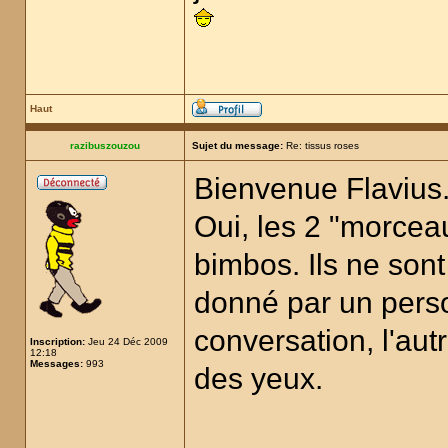
Haut
razibuszouzou
Sujet du message:
Re: tissus roses
Bienvenue Flavius
Oui, les 2 "morceau
bimbos. Ils ne sont
donné par un perso
conversation, l'aut
Inscription:
Jeu 24 Déc 2009
12:18
Messages:
993
des yeux.