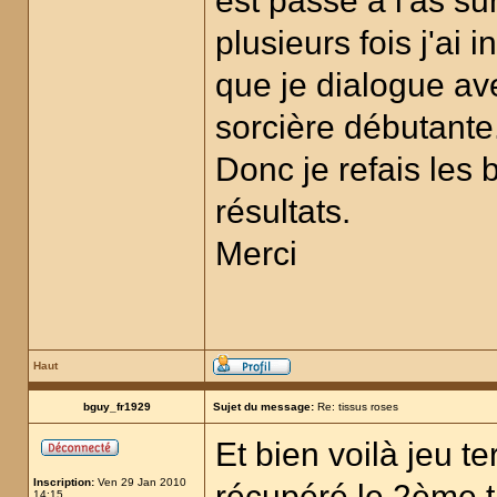
est passé à l'as s
plusieurs fois j'ai
que je dialogue ave
sorcière débutante
Donc je refais les 
résultats.
Merci
Haut
bguy_fr1929
Sujet du message:
Re: tissus roses
Et bien voilà jeu te
Inscription:
Ven 29 Jan 2010
récupéré le 2ème ti
14:15