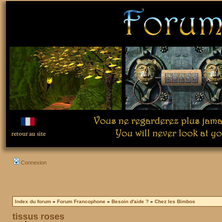
Connexion
Index du forum
»
Forum Francophone
»
Besoin d'aide ?
»
Chez les Bimbos
tissus roses