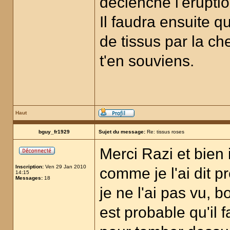
déclenche l'éruptio
Il faudra ensuite 
de tissus par la ch
t'en souviens.
Haut
bguy_fr1929
Sujet du message:
Re: tissus roses
Merci Razi et bien i
Inscription:
Ven 29 Jan 2010
comme je l'ai dit p
14:15
Messages:
18
je ne l'ai pas vu, b
est probable qu'il 