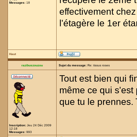
Messages:
18
effectivement chez
l'étagère le 1er é
Haut
razibuszouzou
Sujet du message:
Re: tissus roses
Tout est bien qui 
même ce qui s'est 
que tu le prennes. 
Inscription:
Jeu 24 Déc 2009
12:18
Messages:
993