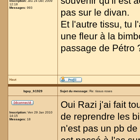
souvenir qu'il est 
Inscription:
Jeu 24 Déc 2009
12:18
Messages:
993
pas sur le divan.
Et l'autre tissu, t
une fleur à la bimbo
passage de Pétro 
Haut
bguy_fr1929
Sujet du message:
Re: tissus roses
Oui Razi j'ai fait t
Inscription:
Ven 29 Jan 2010
de reprendre les b
14:15
Messages:
18
n'est pas un pb de w