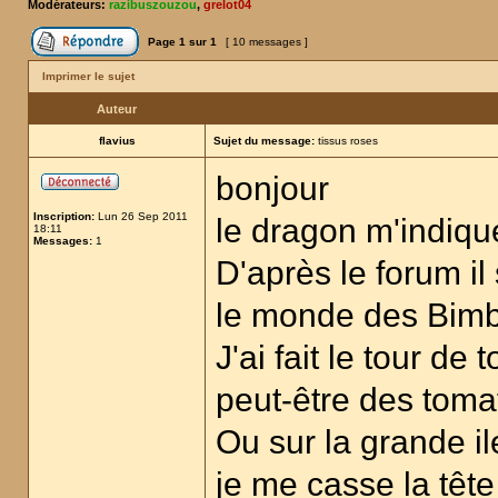
Modérateurs:
razibuszouzou
,
grelot04
Page
1
sur
1
[ 10 messages ]
Imprimer le sujet
Auteur
flavius
Sujet du message:
tissus roses
bonjour
Inscription:
Lun 26 Sep 2011
le dragon m'indique
18:11
Messages:
1
D'après le forum il
le monde des Bimb
J'ai fait le tour de 
peut-être des toma
Ou sur la grande i
je me casse la têt