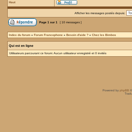
Haut
Afficher les messages postés depuis:
Page
1
sur
1
[ 10 messages ]
Index du forum
»
Forum Francophone
»
Besoin d'aide ?
»
Chez les Bimbos
Qui est en ligne
Utilisateurs parcourant ce forum: Aucun utilisateur enregistré et 0 invités
Powered by
phpBB
©
Tradu