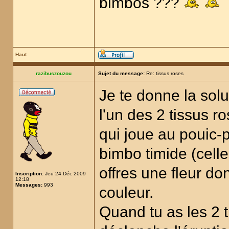
bimbos ???
Haut
razibuszouzou
Sujet du message:
Re: tissus roses
Je te donne la soluc
l'un des 2 tissus 
qui joue au pouic-p
bimbo timide (celle
offres une fleur do
Inscription:
Jeu 24 Déc 2009
12:18
Messages:
993
couleur.
Quand tu as les 2 t