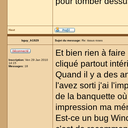
pour tomber dess
Haut
bguy_fr1929
Sujet du message:
Re: tissus roses
Et bien rien à faire
Inscription:
Ven 29 Jan 2010
cliqué partout intér
14:15
Messages:
18
Quand il y a des an
l'avez sorti j'ai l'
de la banquette où
impression ma mémo
Est-ce un bug Windo