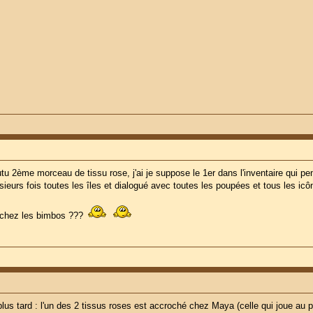
utu 2ème morceau de tissu rose, j'ai je suppose le 1er dans l'inventaire qui pend
 plusieurs fois toutes les îles et dialogué avec toutes les poupées et tous les ic
t chez les bimbos ???
 plus tard : l'un des 2 tissus roses est accroché chez Maya (celle qui joue au po