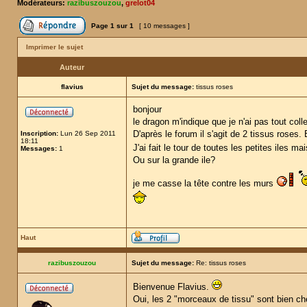
Modérateurs:
razibuszouzou
,
grelot04
Page
1
sur
1
[ 10 messages ]
Imprimer le sujet
Auteur
flavius
Sujet du message:
tissus roses
bonjour
le dragon m'indique que je n'ai pas tout coll
D'après le forum il s'agit de 2 tissus rose
Inscription:
Lun 26 Sep 2011
18:11
J'ai fait le tour de toutes les petites iles m
Messages:
1
Ou sur la grande ile?
je me casse la tête contre les murs
Haut
razibuszouzou
Sujet du message:
Re: tissus roses
Bienvenue Flavius.
Oui, les 2 "morceaux de tissu" sont bien ch