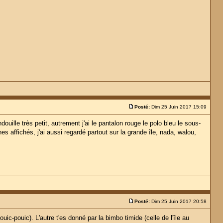
Posté:
Dim 25 Juin 2017 15:09
ouille très petit, autrement j'ai le pantalon rouge le polo bleu le sous-
ônes affichés, j'ai aussi regardé partout sur la grande île, nada, walou,
Posté:
Dim 25 Juin 2017 20:58
uic-pouic). L'autre t'es donné par la bimbo timide (celle de l'île au