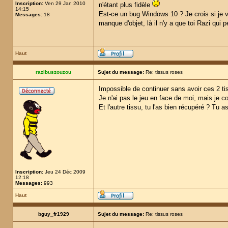
Inscription:
Ven 29 Jan 2010
n'étant plus fidèle
14:15
Est-ce un bug Windows 10 ? Je crois si je ve
Messages:
18
manque d'objet, là il n'y a que toi Razi qui p
Haut
razibuszouzou
Sujet du message:
Re: tissus roses
Impossible de continuer sans avoir ces 2 ti
Je n'ai pas le jeu en face de moi, mais je co
Et l'autre tissu, tu l'as bien récupéré ? Tu 
Inscription:
Jeu 24 Déc 2009
12:18
Messages:
993
Haut
bguy_fr1929
Sujet du message:
Re: tissus roses