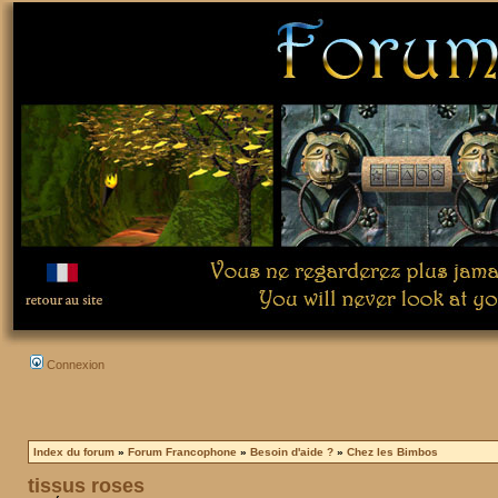
Connexion
Index du forum
»
Forum Francophone
»
Besoin d'aide ?
»
Chez les Bimbos
tissus roses