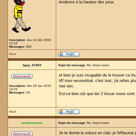
évidence à la hauteur des yeux.
Inscription:
Jeu 24 Déc 2009
12:18
Messages:
993
Haut
bguy_fr1929
Sujet du message:
Re: tissus roses
et bien je suis incapable de le trouver ce fo
tiff rose reconstitué, c'est tout, j'ai refais
niet rien.
Inscription:
Ven 29 Jan 2010
14:15
Messages:
18
Est-ce bien sûr que les 2 tissus roses son
Haut
razibuszouzou
Sujet du message:
Re: tissus roses
Je te donne la soluce en clair, je l'effacerai