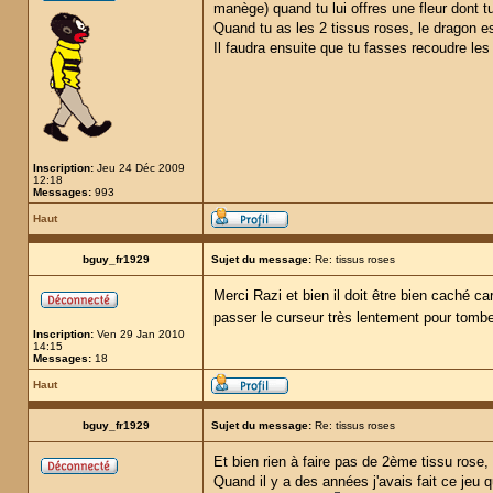
manège) quand tu lui offres une fleur dont 
Quand tu as les 2 tissus roses, le dragon es
Il faudra ensuite que tu fasses recoudre les
Inscription:
Jeu 24 Déc 2009
12:18
Messages:
993
Haut
bguy_fr1929
Sujet du message:
Re: tissus roses
Merci Razi et bien il doit être bien caché car
passer le curseur très lentement pour tom
Inscription:
Ven 29 Jan 2010
14:15
Messages:
18
Haut
bguy_fr1929
Sujet du message:
Re: tissus roses
Et bien rien à faire pas de 2ème tissu rose, là
Quand il y a des années j'avais fait ce jeu 