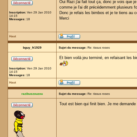
Oui Razi j'ai fait tout ça, donc je vois que j
comme je l'ai dit précédemment plusieurs foi
Donc je refais les bimbos et je te tiens au c
Inscription:
Ven 29 Jan 2010
14:15
Merci
Messages:
18
Haut
bguy_fr1929
Sujet du message:
Re: tissus roses
Et bien voilà jeu terminé, en refaisant les 
Inscription:
Ven 29 Jan 2010
14:15
Messages:
18
Haut
razibuszouzou
Sujet du message:
Re: tissus roses
Tout est bien qui finit bien. Je me demande