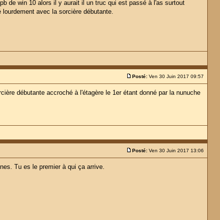
b de win 10 alors il y aurait il un truc qui est passé à l'as surtout
té lourdement avec la sorcière débutante.
Posté:
Ven 30 Juin 2017 09:57
orcière débutante accroché à l'étagère le 1er étant donné par la nunuche
Posté:
Ven 30 Juin 2017 13:06
es. Tu es le premier à qui ça arrive.