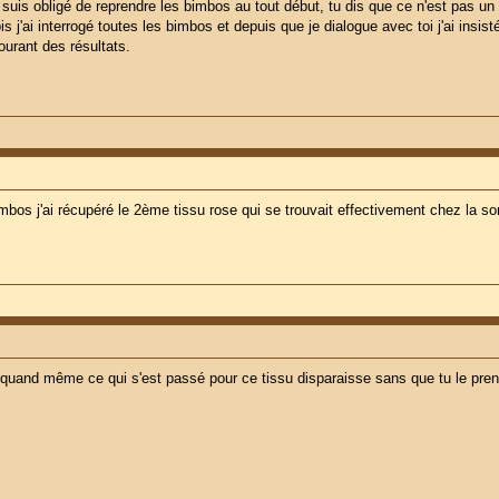
e suis obligé de reprendre les bimbos au tout début, tu dis que ce n'est pas un p
s j'ai interrogé toutes les bimbos et depuis que je dialogue avec toi j'ai insis
ourant des résultats.
bimbos j'ai récupéré le 2ème tissu rose qui se trouvait effectivement chez la s
 quand même ce qui s'est passé pour ce tissu disparaisse sans que tu le prenn