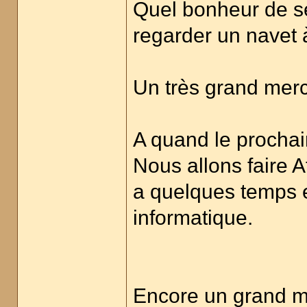
Quel bonheur de se
regarder un navet à
Un très grand merci
A quand le procha
Nous allons faire 
a quelques temps et
informatique.
Encore un grand m