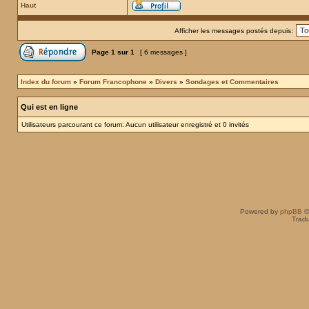
Haut
Afficher les messages postés depuis:
Page
1
sur
1
[ 6 messages ]
Index du forum
»
Forum Francophone
»
Divers
»
Sondages et Commentaires
Qui est en ligne
Utilisateurs parcourant ce forum: Aucun utilisateur enregistré et 0 invités
Powered by
phpBB
©
Tradu