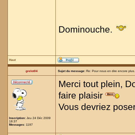
Dominouche.
Haut
grelot04
Sujet du message:
Re: Pour nous en dire encore plus.
Merci tout plein, D
faire plaisir
Vous devriez poser
Inscription:
Jeu 24 Déc 2009
18:37
Messages:
1197