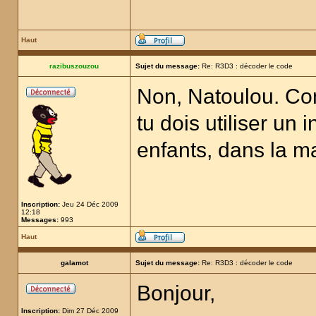
Haut
razibuszouzou
Sujet du message:
Re: R3D3 : décoder le code
Non, Natoulou. Co
tu dois utiliser un
enfants, dans la m
Inscription:
Jeu 24 Déc 2009
12:18
Messages:
993
Haut
galamot
Sujet du message:
Re: R3D3 : décoder le code
Bonjour,
Inscription:
Dim 27 Déc 2009