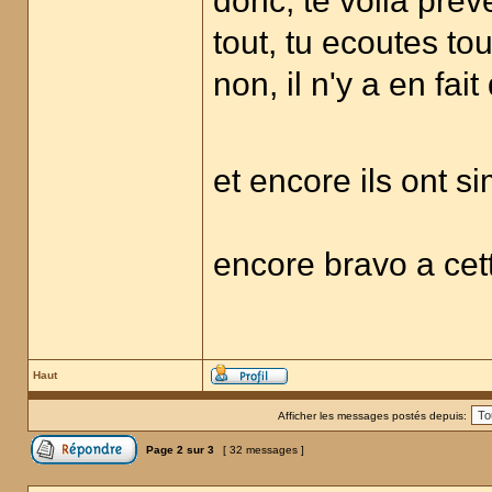
donc, te voilà pré
tout, tu ecoutes tou
non, il n'y a en fai
et encore ils ont si
encore bravo a cet
Haut
Afficher les messages postés depuis:
Page
2
sur
3
[ 32 messages ]