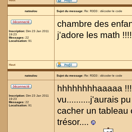
Haut
natoulou
Sujet du message:
Re: R3D3 : décoder le code
chambre des enfant
Inscription:
Dim 23 Jan 2011
j'adore les math !!!!
19:23
Messages:
22
Localisation:
91
Haut
natoulou
Sujet du message:
Re: R3D3 : décoder le code
hhhhhhhhaaaaa !!!!
Inscription:
Dim 23 Jan 2011
vu..........j'aurais
19:23
Messages:
22
Localisation:
91
cacher un tableau c
trésor....