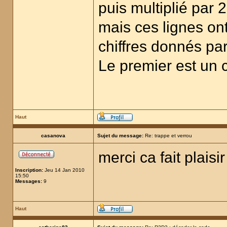
puis multiplié par 2
mais ces lignes on
chiffres donnés par
Le premier est un c
Haut
casanova
Sujet du message:
Re: trappe et verrou
merci ca fait plaisi
Inscription:
Jeu 14 Jan 2010
15:50
Messages:
9
Haut