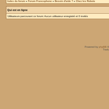
Index du forum
»
Forum Francophone
»
Besoin d'aide ?
»
Chez les Robots
Qui est en ligne
Utilisateurs parcourant ce forum: Aucun utilisateur enregistré et 0 invités
Powered by
phpBB
©
Tradu