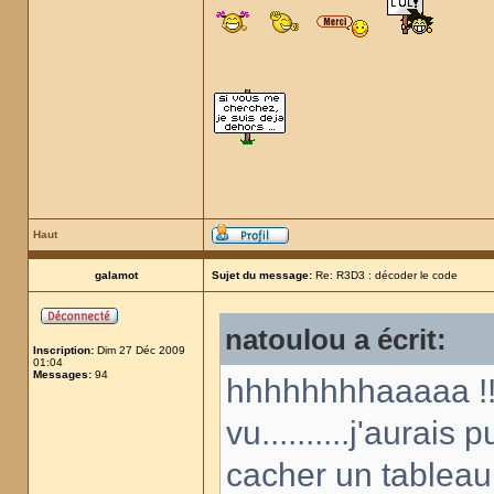
Haut
galamot
Sujet du message:
Re: R3D3 : décoder le code
natoulou a écrit:
Inscription:
Dim 27 Déc 2009
01:04
Messages:
94
hhhhhhhhaaaaa !!!
vu..........j'aurai
cacher un tableau 