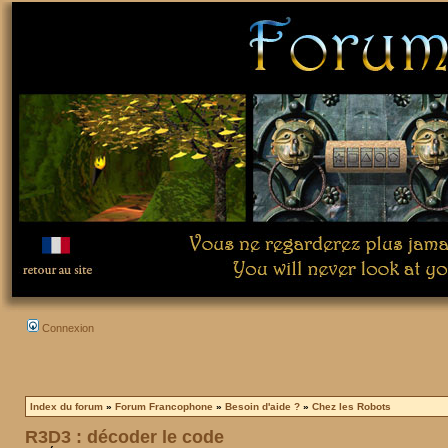
Connexion
Index du forum
»
Forum Francophone
»
Besoin d'aide ?
»
Chez les Robots
R3D3 : décoder le code