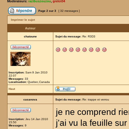
Modérateurs:
razibuszouzou
,
grelot04
Page
2
sur
3
[ 32 messages ]
Imprimer le sujet
Auteur
chatoune
Sujet du message:
Re: R3D3
Inscription:
Sam 9 Jan 2010
22:07
Messages:
33
Localisation:
Quebec,Canada
Haut
casanova
Sujet du message:
Re: trappe et verrou
je ne comprend rie
Inscription:
Jeu 14 Jan 2010
j'ai vu la feuille s
15:50
Messages:
9