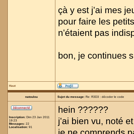
çà y est j'ai mes j
pour faire les petit
n'étaient pas indi
bon, je continues 
Haut
natoulou
Sujet du message:
Re: R3D3 : décoder le code
hein ??????
Inscription:
Dim 23 Jan 2011
j'ai bien vu, noté 
19:23
Messages:
22
Localisation:
91
je ne comprends p