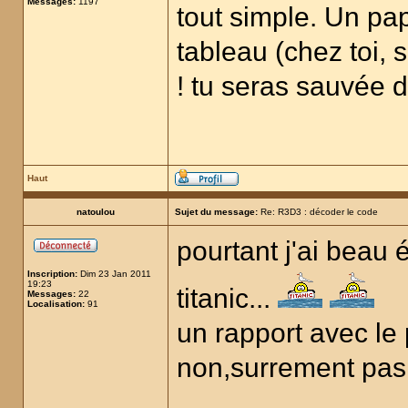
Messages:
1197
tout simple. Un pap
tableau (chez toi, s
! tu seras sauvée 
Haut
natoulou
Sujet du message:
Re: R3D3 : décoder le code
pourtant j'ai beau é
Inscription:
Dim 23 Jan 2011
19:23
titanic...
Messages:
22
Localisation:
91
un rapport avec le 
non,surrement pas