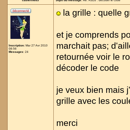
catherine83
Sujet du message:
Re: R3D3 : décoder le code
la grille : quelle g
et je comprends po
marchait pas; d'aill
Inscription:
Mar 27 Avr 2010
08:56
Messages:
24
retournée voir le ro
décoder le code
je veux bien mais j'
grille avec les cou
merci