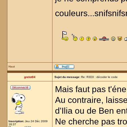
couleurs...snifsnifs
Haut
grelot04
Sujet du message:
Re: R3D3 : décoder le code
Mais faut pas t'é
Au contraire, laiss
d'Ilia ou de Ben ent
Ne cherche pas trop
Inscription:
Jeu 24 Déc 2009
18:37