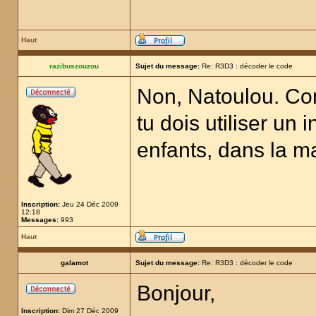
Haut
razibuszouzou
Sujet du message:
Re: R3D3 : décoder le code
Non, Natoulou. Co
tu dois utiliser un
enfants, dans la m
Inscription:
Jeu 24 Déc 2009
12:18
Messages:
993
Haut
galamot
Sujet du message:
Re: R3D3 : décoder le code
Bonjour,
Inscription:
Dim 27 Déc 2009