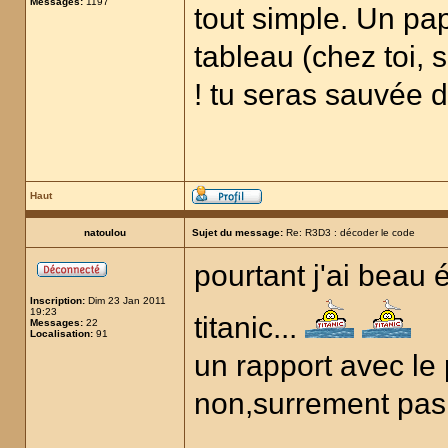
Messages:
1197
tout simple. Un pap
tableau (chez toi, s
! tu seras sauvée 
Haut
natoulou
Sujet du message:
Re: R3D3 : décoder le code
pourtant j'ai beau é
Inscription:
Dim 23 Jan 2011
19:23
titanic...
Messages:
22
Localisation:
91
un rapport avec le 
non,surrement pas