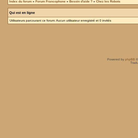
Index du forum
»
Forum Francophone
»
Besoin d'aide ?
»
Chez les Robots
Qui est en ligne
Utilisateurs parcourant ce forum: Aucun utilisateur enregistré et 0 invités
Powered by
phpBB
©
Tradu