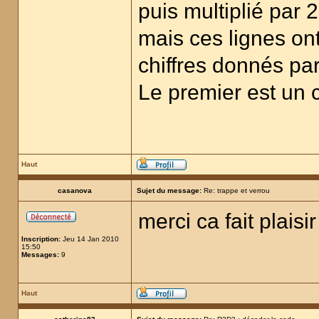
puis multiplié par 2
mais ces lignes on
chiffres donnés par
Le premier est un c
Haut
casanova
Sujet du message:
Re: trappe et verrou
merci ca fait plaisi
Inscription:
Jeu 14 Jan 2010
15:50
Messages:
9
Haut