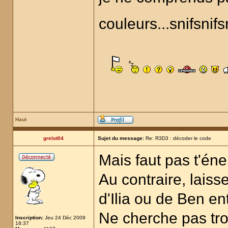
couleurs...snifsnifs
Haut
grelot04
Sujet du message:
Re: R3D3 : décoder le code
Mais faut pas t'é
Au contraire, laiss
d'Ilia ou de Ben ent
Ne cherche pas trop
Inscription:
Jeu 24 Déc 2009
18:37