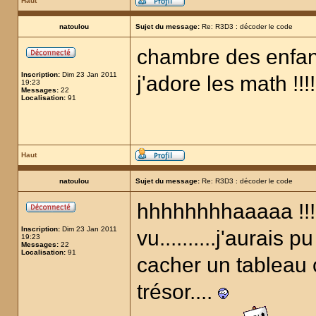
Haut
natoulou
Sujet du message:
Re: R3D3 : décoder le code
chambre des enfant
Inscription:
Dim 23 Jan 2011
j'adore les math !!!!
19:23
Messages:
22
Localisation:
91
Haut
natoulou
Sujet du message:
Re: R3D3 : décoder le code
hhhhhhhhaaaaa !!!!
Inscription:
Dim 23 Jan 2011
vu..........j'aurais
19:23
Messages:
22
Localisation:
91
cacher un tableau c
trésor....