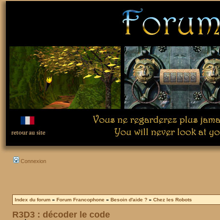
Connexion
Index du forum
»
Forum Francophone
»
Besoin d'aide ?
»
Chez les Robots
R3D3 : décoder le code