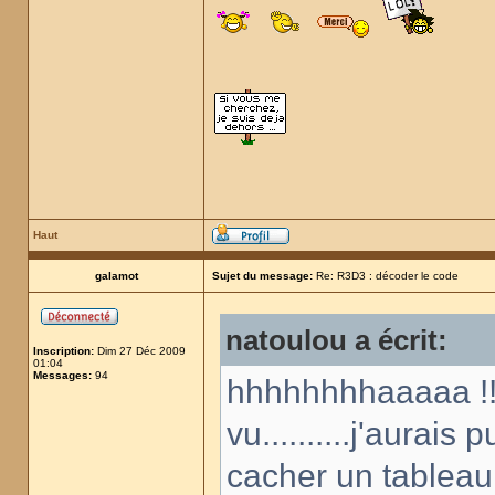
Haut
galamot
Sujet du message:
Re: R3D3 : décoder le code
natoulou a écrit:
Inscription:
Dim 27 Déc 2009
01:04
Messages:
94
hhhhhhhhaaaaa !!!
vu..........j'aurai
cacher un tableau 