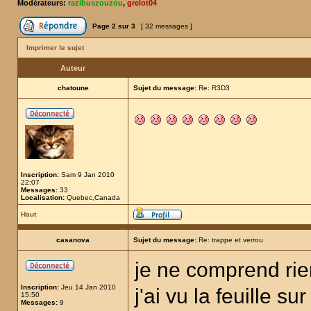
Modérateurs:
razibuszouzou
,
grelot04
Page
2
sur
3
[ 32 messages ]
Imprimer le sujet
Auteur
chatoune
Sujet du message:
Re: R3D3
Inscription:
Sam 9 Jan 2010
22:07
Messages:
33
Localisation:
Quebec,Canada
Haut
casanova
Sujet du message:
Re: trappe et verrou
je ne comprend rie
Inscription:
Jeu 14 Jan 2010
j'ai vu la feuille s
15:50
Messages:
9