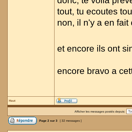
donc, te voilà pré
tout, tu ecoutes tou
non, il n'y a en fai
et encore ils ont si
encore bravo a cet
Haut
Afficher les messages postés depuis:
Page
2
sur
3
[ 32 messages ]