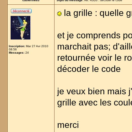
catherine83
Sujet du message:
Re: R3D3 : décoder le code
la grille : quelle g
et je comprends po
marchait pas; d'aill
Inscription:
Mar 27 Avr 2010
08:56
Messages:
24
retournée voir le ro
décoder le code
je veux bien mais j'
grille avec les cou
merci