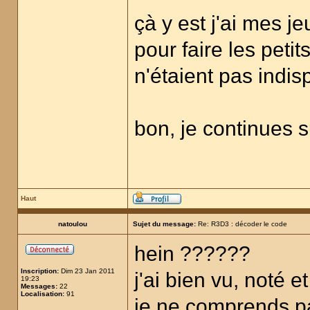
çà y est j'ai mes j
pour faire les petit
n'étaient pas indi
bon, je continues 
Haut
natoulou
Sujet du message:
Re: R3D3 : décoder le code
hein ??????
Inscription:
Dim 23 Jan 2011
j'ai bien vu, noté 
19:23
Messages:
22
Localisation:
91
je ne comprends p