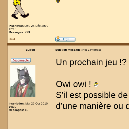
Inscription:
Jeu 24 Déc 2009
12:18
Messages:
993
Haut
Bulrog
Sujet du message:
Re: L'interface
Un prochain jeu !?
Owi owi !
S'il est possible d
d'une manière ou d'
Inscription:
Mar 26 Oct 2010
16:30
Messages:
11