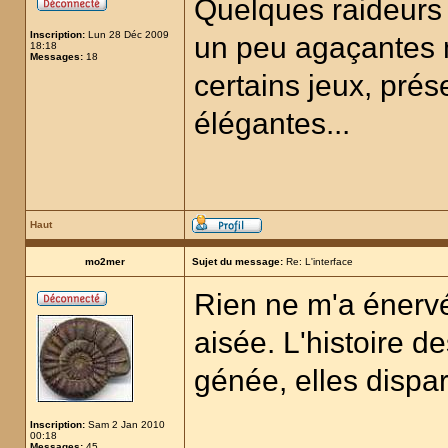
Quelques raideurs 
Inscription:
Lun 28 Déc 2009
un peu agaçantes 
18:18
Messages:
18
certains jeux, prés
élégantes...
Haut
mo2mer
Sujet du message:
Re: L'interface
Rien ne m'a énervé
aisée. L'histoire 
génée, elles dispa
Inscription:
Sam 2 Jan 2010
00:18
Messages:
45