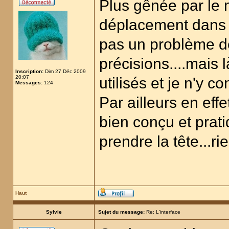
Plus gênée par le
déplacement dans l
pas un problème d
précisions....mais 
Inscription:
Dim 27 Déc 2009
20:07
utilisés et je n'y 
Messages:
124
Par ailleurs en effet
bien conçu et prat
prendre la tête...rie
Haut
Sylvie
Sujet du message:
Re: L'interface