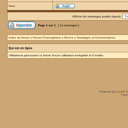
Haut
Afficher les messages postés depuis:
Page
1
sur
1
[ 14 messages ]
Index du forum
»
Forum Francophone
»
Divers
»
Sondages et Commentaires
Qui est en ligne
Utilisateurs parcourant ce forum: Aucun utilisateur enregistré et 0 invités
Powered by
phpBB
©
Tradu