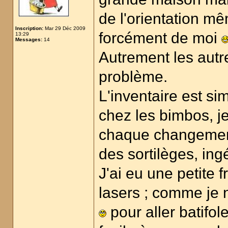
de l'orientation mê
Inscription:
Mar 29 Déc 2009
forcément de moi
13:29
Messages:
14
Autrement les aut
problème.
L'inventaire est sim
chez les bimbos, j
chaque changement d
des sortilèges, ing
J'ai eu une petite f
lasers ; comme je n'
pour aller batifol