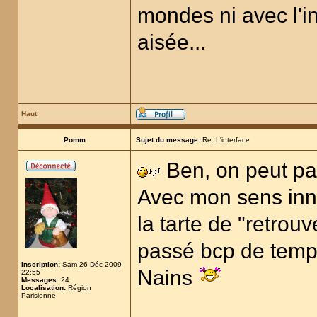
mondes ni avec l'inv
aisée...
Haut
Pomm
Sujet du message:
Re: L'interface
Ben, on peut par
Avec mon sens inné
la tarte de "retrou
passé bcp de temp
Inscription:
Sam 26 Déc 2009
Nains
22:55
Messages:
24
Localisation:
Région
Parisienne