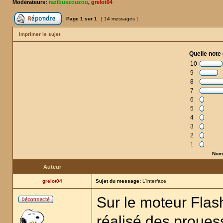
Modérateurs:
razibuszouzou
,
grelot04
Page
1
sur
1
[ 14 messages ]
Imprimer le sujet
Quelle note 
10
9
8
7
6
5
4
3
2
1
Nomb
Auteur
grelot04
Sujet du message:
L'interface
Sur le moteur Flash
réalisé des proue