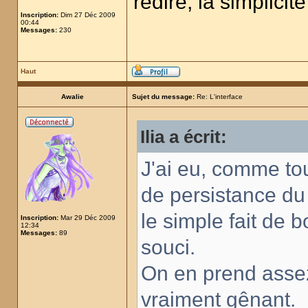
redire, la simplicit
Inscription:
Dim 27 Déc 2009
00:44
Messages:
230
Haut
Awalie
Sujet du message:
Re: L'interface
Ilia a écrit:
J'ai eu, comme to
de persistance du
le simple fait de 
Inscription:
Mar 29 Déc 2009
12:34
Messages:
89
souci.
On en prend assez 
vraiment gênant.