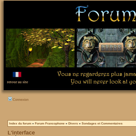
Connexion
Index du forum
»
Forum Francophone
»
Divers
»
Sondages et Commentaires
L'interface