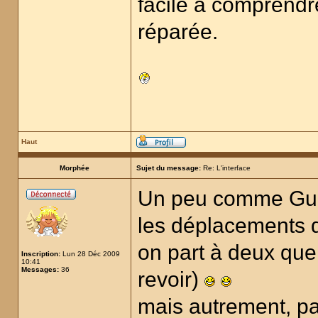
facile à comprendre.
réparée.
Haut
Morphée
Sujet du message:
Re: L'interface
Un peu comme Guer
les déplacements d
on part à deux que
Inscription:
Lun 28 Déc 2009
10:41
Messages:
36
revoir)
mais autrement, p