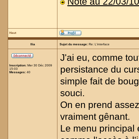
Note au 22/03/1
Haut
Ilia
Sujet du message:
Re: L'interface
J'ai eu, comme tou
Inscription:
Mer 30 Déc 2009
persistance du cur
15:03
Messages:
40
simple fait de boug
souci.
On en prend assez 
vraiment gênant.
Le menu principal est