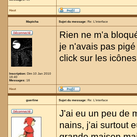
Haut
Mapicha
Sujet du message:
Re: L'interface
Rien ne m'a bloqué,
je n'avais pas pigé 
click sur les icônes
Inscription:
Dim 10 Jan 2010
16:40
Messages:
16
Haut
guerline
Sujet du message:
Re: L'interface
J'ai eu un peu de
nains, j'ai surtout 
grande maison mai