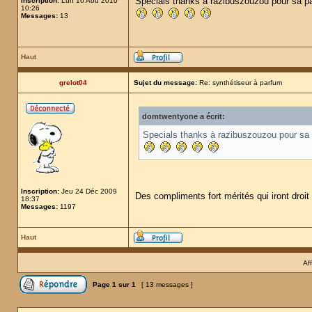
Specials thanks à razibuszouzou pour sa pa
Inscription:
Lun 16 Aoû 2010
10:26
Messages:
13
Haut
grelot04
Sujet du message:
Re: synthétiseur à parfum
domtwentyone a écrit:
Specials thanks à razibuszouzou pour sa p
Inscription:
Jeu 24 Déc 2009
Des compliments fort mérités qui iront dro
18:37
Messages:
1197
Haut
Af
Page
1
sur
1
[ 13 messages ]