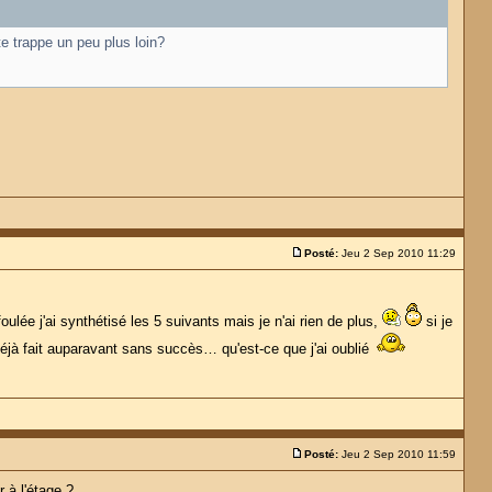
te trappe un peu plus loin?
!
Posté:
Jeu 2 Sep 2010 11:29
oulée j'ai synthétisé les 5 suivants mais je n'ai rien de plus,
si je
s déjà fait auparavant sans succès… qu'est-ce que j'ai oublié
Posté:
Jeu 2 Sep 2010 11:59
 à l'étage ?