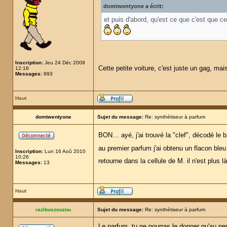
domtwentyone a écrit:
et puis d'abord, qu'est ce que c'est que ce
Inscription:
Jeu 24 Déc 2009
Cette petite voiture, c'est juste un gag, mais
12:18
Messages:
993
Haut
domtwentyone
Sujet du message:
Re: synthétiseur à parfum
BON… ayé, j'ai trouvé la "clef", décodé le 
au premier parfum j'ai obtenu un flacon bleu
Inscription:
Lun 16 Aoû 2010
10:26
retourne dans la cellule de M. il n'est plus 
Messages:
13
Haut
razibuszouzou
Sujet du message:
Re: synthétiseur à parfum
Le parfum, tu ne pourras le donner qu'au pe