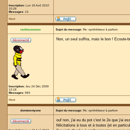
Inscription:
Lun 16 Aoû 2010
10:26
Messages:
13
Haut
razibuszouzou
Sujet du message:
Re: synthétiseur à parfum
Non, un seul suffira, mais le bon ! Ecoute-bi
Inscription:
Jeu 24 Déc 2009
12:18
Messages:
993
Haut
domtwentyone
Sujet du message:
Re: synthétiseur à parfum
ouf non, j'ai eu du pot c'est le 2e que j'ai 
félicitations à tous et à toutes (et en part