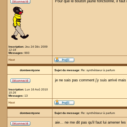
Pour que le bouton jaune fonctionne, il faut
Inscription:
Jeu 24 Déc 2009
12:18
Messages:
993
Haut
domtwentyone
Sujet du message:
Re: synthétiseur à parfum
je ne sais pas comment j'y suis arrivé mais 
Inscription:
Lun 16 Aoû 2010
10:26
Messages:
13
Haut
domtwentyone
Sujet du message:
Re: synthétiseur à parfum
aie… ne me dit pas qu'il faut lui amener les 