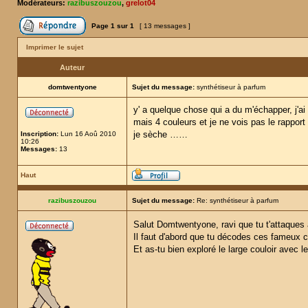
Modérateurs:
razibuszouzou
,
grelot04
Page
1
sur
1
[ 13 messages ]
Imprimer le sujet
Auteur
domtwentyone
Sujet du message:
synthétiseur à parfum
y' a quelque chose qui a du m'échapper, j'a
mais 4 couleurs et je ne vois pas le rapport
je sèche ……
Inscription:
Lun 16 Aoû 2010
10:26
Messages:
13
Haut
razibuszouzou
Sujet du message:
Re: synthétiseur à parfum
Salut Domtwentyone, ravi que tu t'attaques à 
Il faut d'abord que tu décodes ces fameux ca
Et as-tu bien exploré le large couloir avec l