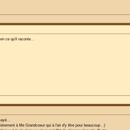
en ce qu'il raconte...
essayé…
iculièrement à Me Grandcoeur qui à l'air d'y être pour beaucoup…)