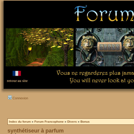
Connexion
Index du forum
»
Forum Francophone
»
Divers
»
Bonus
synthétiseur à parfum