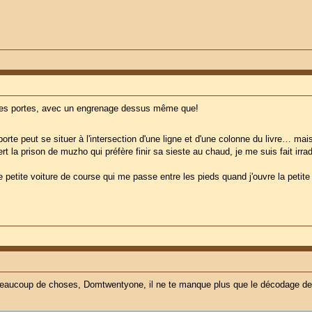
r les portes, avec un engrenage dessus même que!
porte peut se situer à l'intersection d'une ligne et d'une colonne du livre… mai
vert la prison de muzho qui préfère finir sa sieste au chaud, je me suis fait irr
e petite voiture de course qui me passe entre les pieds quand j'ouvre la petite
 beaucoup de choses, Domtwentyone, il ne te manque plus que le décodage des