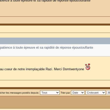
tience à toute épreuve et sa rapidité de réponse époustouflante
atience à toute épreuve et sa rapidité de réponse époustouflante
it au coeur de notre irremplaçable Razi. Merci Domtwentyone
ficher les messages postés depuis:
Trier par