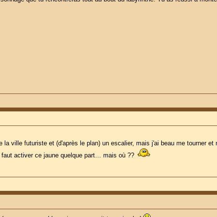
e la ville futuriste et (d'après le plan) un escalier, mais j'ai beau me tourner e
 faut activer ce jaune quelque part… mais où ??