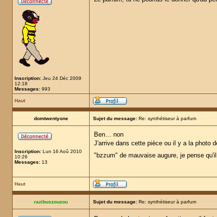
Inscription:
Jeu 24 Déc 2009
12:18
Messages:
993
Haut
domtwentyone
Sujet du message:
Re: synthétiseur à parfum
Ben… non
J'arrive dans cette pièce ou il y a la photo d
Inscription:
Lun 16 Aoû 2010
"bzzum" de mauvaise augure, je pense qu'il
10:26
Messages:
13
Haut
razibuszouzou
Sujet du message:
Re: synthétiseur à parfum