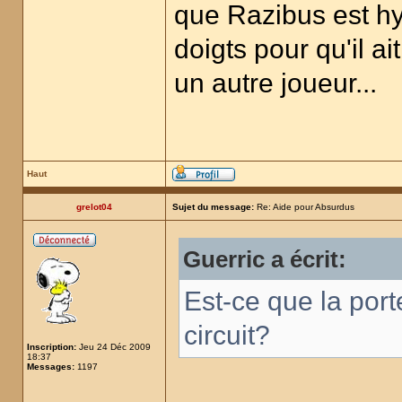
que Razibus est hy
doigts pour qu'il a
un autre joueur...
Haut
grelot04
Sujet du message:
Re: Aide pour Absurdus
Guerric a écrit:
Est-ce que la port
circuit?
Inscription:
Jeu 24 Déc 2009
18:37
Messages:
1197