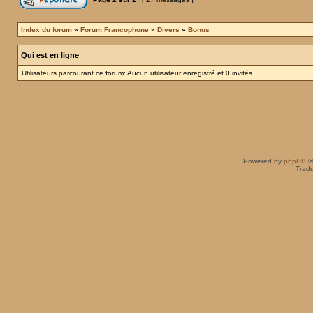
Index du forum
»
Forum Francophone
»
Divers
»
Bonus
Qui est en ligne
Utilisateurs parcourant ce forum: Aucun utilisateur enregistré et 0 invités
Powered by
phpBB
©
Tradu