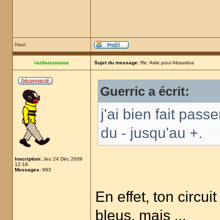
Haut
razibuszouzou
Sujet du message:
Re: Aide pour Absurdus
Guerric a écrit:
j'ai bien fait pass
du - jusqu'au +.
Inscription:
Jeu 24 Déc 2009
12:18
Messages:
993
En effet, ton circu
bleus, mais ...