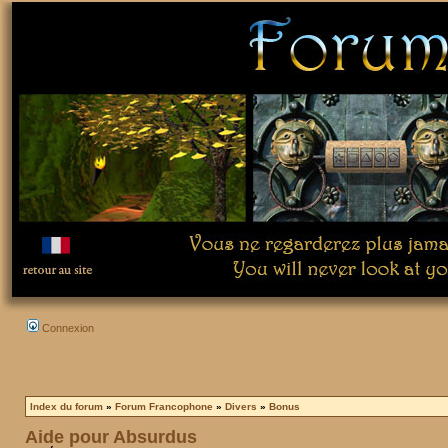
Connexion
Index du forum
»
Forum Francophone
»
Divers
»
Bonus
Aide pour Absurdus