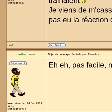
trainaient
Messages:
20
Je viens de m'casse
pas eu la réaction
Haut
razibuszouzou
Sujet du message:
Re: Aide pour Absurdus
Eh eh, pas facile, n
Inscription:
Jeu 24 Déc 2009
12:18
Messages:
993