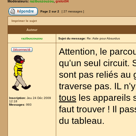
Modérateurs:
razibuszouzou
,
grelot04
Page
2
sur
2
[ 27 messages ]
Imprimer le sujet
Auteur
razibuszouzou
Sujet du message:
Re: Aide pour Absurdus
Attention, le parco
qu'un seul circuit. 
sont pas reliés au 
traverse pas. IL n'
tous
les appareils 
Inscription:
Jeu 24 Déc 2009
12:18
Messages:
993
faut trouver ! Il pa
du tableau.