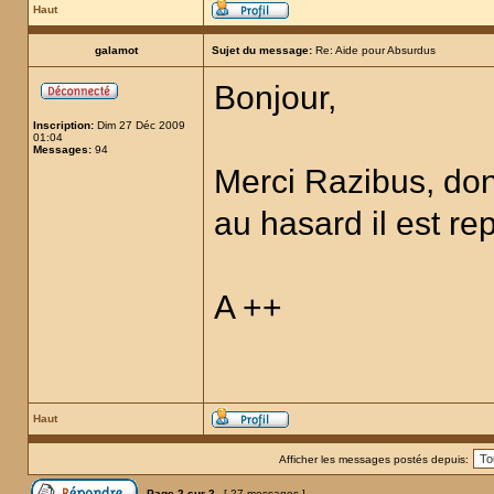
Haut
galamot
Sujet du message:
Re: Aide pour Absurdus
Bonjour,
Inscription:
Dim 27 Déc 2009
01:04
Messages:
94
Merci Razibus, don
au hasard il est r
A ++
Haut
Afficher les messages postés depuis:
Page
2
sur
2
[ 27 messages ]