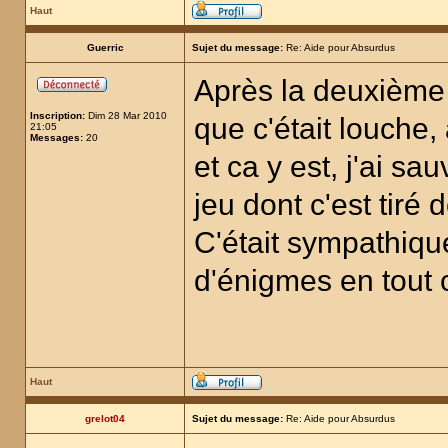
Haut
Guerric
Sujet du message:
Re: Aide pour Absurdus
Après la deuxième p
Inscription:
Dim 28 Mar 2010
que c'était louche, 
21:05
Messages:
20
et ca y est, j'ai s
jeu dont c'est tiré 
C'était sympathiqu
d'énigmes en tout
Haut
grelot04
Sujet du message:
Re: Aide pour Absurdus