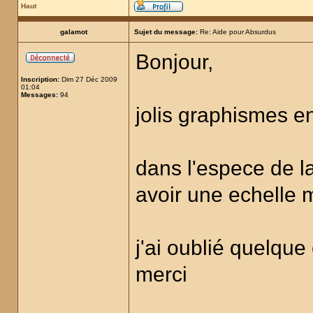
Haut
galamot
Sujet du message:
Re: Aide pour Absurdus
Bonjour,
Inscription:
Dim 27 Déc 2009
01:04
Messages:
94
jolis graphismes 
dans l'espece de la
avoir une echelle 
j'ai oublié quelqu
merci