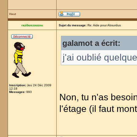
Haut
razibuszouzou
Sujet du message:
Re: Aide pour Absurdus
galamot a écrit:
j'ai oublié quelqu
Inscription:
Jeu 24 Déc 2009
12:18
Messages:
993
Non, tu n'as besoin 
l'étage (il faut mon