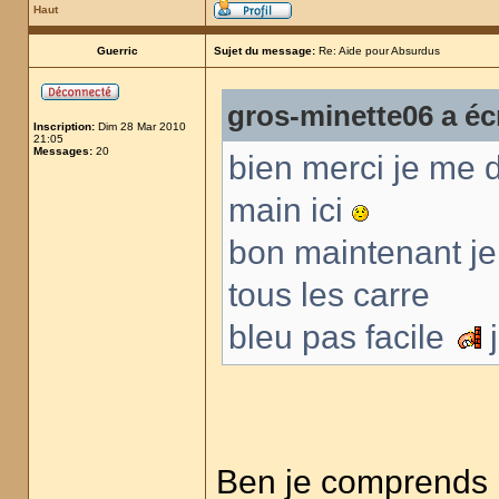
Haut
Guerric
Sujet du message:
Re: Aide pour Absurdus
gros-minette06 a écr
Inscription:
Dim 28 Mar 2010
21:05
Messages:
20
bien merci je me d
main ici
bon maintenant je d
tous les carre
bleu pas facile
j
Ben je comprends pa