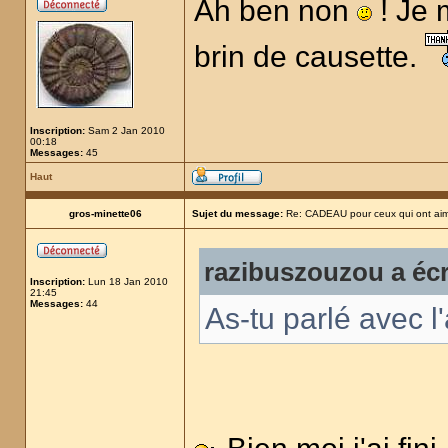
Ah ben non
! Je m
brin de causette.
Inscription:
Sam 2 Jan 2010
00:18
Messages:
45
Haut
gros-minette06
Sujet du message:
Re: CADEAU pour ceux qui ont aim
razibuszouzou a écr
Inscription:
Lun 18 Jan 2010
21:45
Messages:
44
As-tu parlé avec l