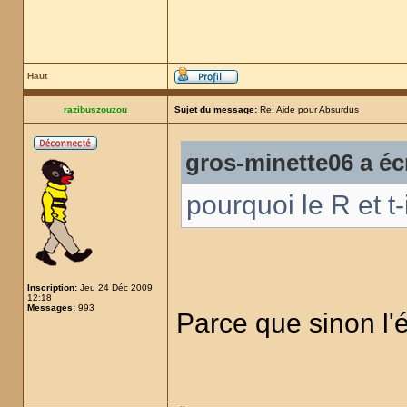
Haut
razibuszouzou
Sujet du message:
Re: Aide pour Absurdus
gros-minette06 a écr
pourquoi le R et t-
Inscription:
Jeu 24 Déc 2009
12:18
Messages:
993
Parce que sinon l'é