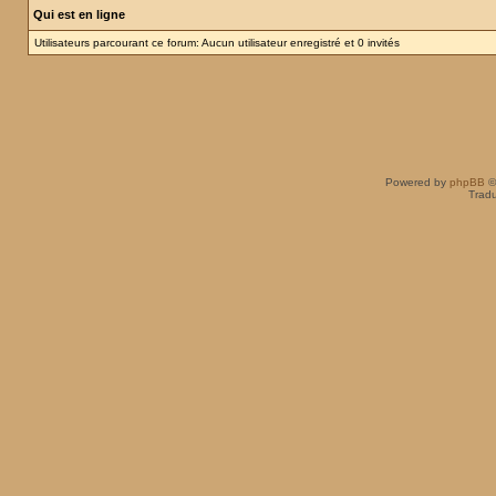
Qui est en ligne
Utilisateurs parcourant ce forum: Aucun utilisateur enregistré et 0 invités
Powered by
phpBB
©
Tradu