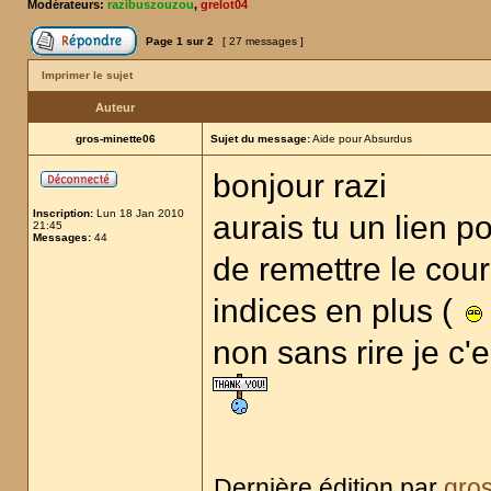
Modérateurs:
razibuszouzou
,
grelot04
Page
1
sur
2
[ 27 messages ]
Imprimer le sujet
Auteur
gros-minette06
Sujet du message:
Aide pour Absurdus
bonjour razi
Inscription:
Lun 18 Jan 2010
aurais tu un lien p
21:45
Messages:
44
de remettre le cour
indices en plus (
non sans rire je c'e
Dernière édition par
gro