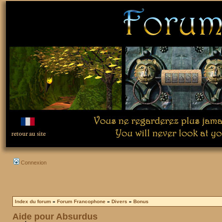
Connexion
Index du forum
»
Forum Francophone
»
Divers
»
Bonus
Aide pour Absurdus