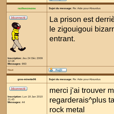
razibuszouzou
Sujet du message:
Re: Aide pour Absurdus
La prison est derri
le zigouigoui bizar
entrant.
Inscription:
Jeu 24 Déc 2009
12:18
Messages:
993
Haut
gros-minette06
Sujet du message:
Re: Aide pour Absurdus
merci j'ai trouver m
Inscription:
Lun 18 Jan 2010
regarderais^plus tar
21:45
Messages:
44
rock metal