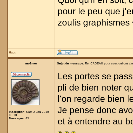
pour le peu que j'en
zoulis graphismes 
Haut
mo2mer
Sujet du message:
Re: CADEAU pour ceux qui ont aim
Les portes se passe
pli de bien noter q
l'on regarde bien l
Je pense donc avoir
Inscription:
Sam 2 Jan 2010
00:18
et à entendre au b
Messages:
45