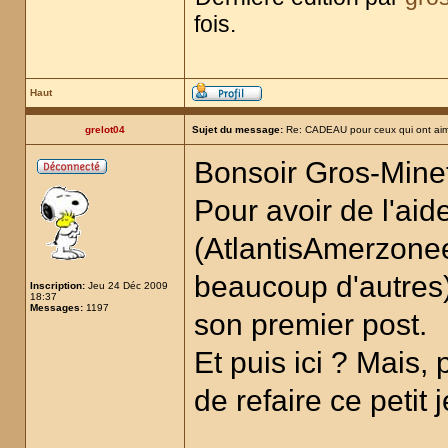
fois.
Haut
grelot04
Sujet du message:
Re: CADEAU pour ceux qui ont aim
Bonsoir Gros-Mine
Pour avoir de l'aid
(AtlantisAmerzoneet
beaucoup d'autres)
Inscription:
Jeu 24 Déc 2009
18:37
Messages:
1197
son premier post.
Et puis ici ? Mais,
de refaire ce petit 