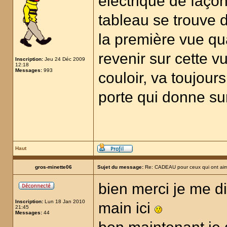
électrique de façon
tableau se trouve d
la première vue qu
revenir sur cette v
Inscription:
Jeu 24 Déc 2009
12:18
Messages:
993
couloir, va toujours
porte qui donne sur
Haut
gros-minette06
Sujet du message:
Re: CADEAU pour ceux qui ont aim
bien merci je me di
Inscription:
Lun 18 Jan 2010
main ici
21:45
Messages:
44