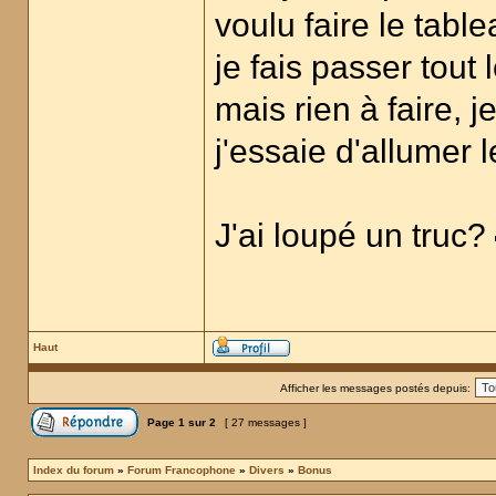
voulu faire le table
je fais passer tout 
mais rien à faire, 
j'essaie d'allumer 
J'ai loupé un truc?
Haut
Afficher les messages postés depuis:
Page
1
sur
2
[ 27 messages ]
Index du forum
»
Forum Francophone
»
Divers
»
Bonus