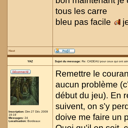
bon maintenant je do
tous les carre
bleu pas facile
j
Haut
YAZ
Sujet du message:
Re: CADEAU pour ceux qui ont aim
Remettre le coura
aucun problème (c'é
début du jeu). En 
suivent, on s'y per
Inscription:
Dim 27 Déc 2009
doive me faire un p
19:19
Messages:
24
Localisation:
Bordeaux
Quoi qu'il en soit, 