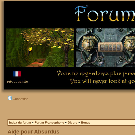
Connexion
Index du forum
»
Forum Francophone
»
Divers
»
Bonus
Aide pour Absurdus