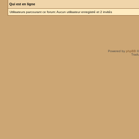
Qui est en ligne
Utilisateurs parcourant ce forum: Aucun utilisateur enregistré et 2 invités
Powered by
phpBB
©
Tradu