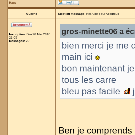
Haut
Guerric
Sujet du message:
Re: Aide pour Absurdus
gros-minette06 a écr
Inscription:
Dim 28 Mar 2010
21:05
Messages:
20
bien merci je me d
main ici
bon maintenant je d
tous les carre
bleu pas facile
j
Ben je comprends pa