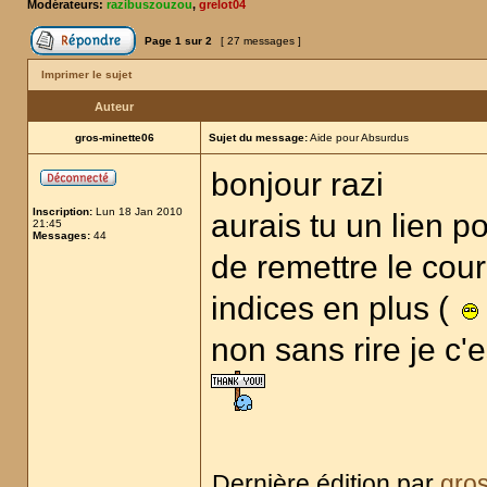
Modérateurs:
razibuszouzou
,
grelot04
Page
1
sur
2
[ 27 messages ]
Imprimer le sujet
Auteur
gros-minette06
Sujet du message:
Aide pour Absurdus
bonjour razi
Inscription:
Lun 18 Jan 2010
aurais tu un lien p
21:45
Messages:
44
de remettre le cour
indices en plus (
non sans rire je c'e
Dernière édition par
gro