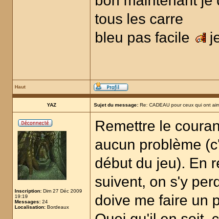
bon maintenant je do
tous les carre
bleu pas facile
j
Haut
YAZ
Sujet du message:
Re: CADEAU pour ceux qui ont aim
Remettre le coura
aucun problème (c'é
début du jeu). En 
suivent, on s'y per
Inscription:
Dim 27 Déc 2009
doive me faire un p
19:19
Messages:
24
Localisation:
Bordeaux
Quoi qu'il en soit, 