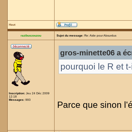
Haut
razibuszouzou
Sujet du message:
Re: Aide pour Absurdus
gros-minette06 a écr
pourquoi le R et t-
Inscription:
Jeu 24 Déc 2009
12:18
Messages:
993
Parce que sinon l'é