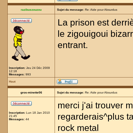
razibuszouzou
Sujet du message:
Re: Aide pour Absurdus
La prison est derri
le zigouigoui bizar
entrant.
Inscription:
Jeu 24 Déc 2009
12:18
Messages:
993
Haut
gros-minette06
Sujet du message:
Re: Aide pour Absurdus
merci j'ai trouver m
Inscription:
Lun 18 Jan 2010
regarderais^plus tar
21:45
Messages:
44
rock metal