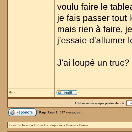
voulu faire le table
je fais passer tout 
mais rien à faire, 
j'essaie d'allumer 
J'ai loupé un truc?
Haut
Afficher les messages postés depuis:
Page
1
sur
2
[ 27 messages ]
Index du forum
»
Forum Francophone
»
Divers
»
Bonus