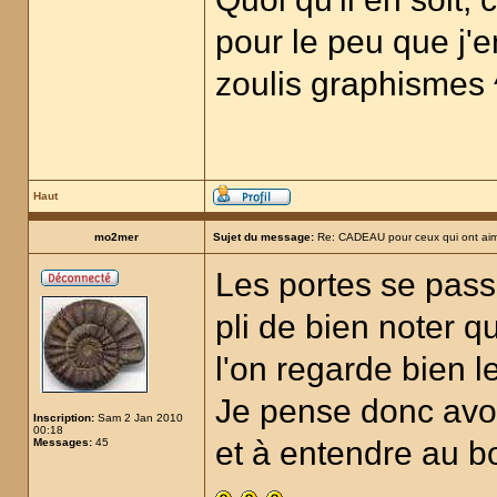
pour le peu que j'en
zoulis graphismes 
Haut
mo2mer
Sujet du message:
Re: CADEAU pour ceux qui ont aim
Les portes se passe
pli de bien noter q
l'on regarde bien l
Je pense donc avoir
Inscription:
Sam 2 Jan 2010
00:18
et à entendre au b
Messages:
45