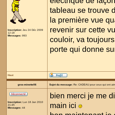
électrique de façon
tableau se trouve d
la première vue qu
revenir sur cette v
Inscription:
Jeu 24 Déc 2009
12:18
Messages:
993
couloir, va toujours
porte qui donne sur
Haut
gros-minette06
Sujet du message:
Re: CADEAU pour ceux qui ont aim
bien merci je me di
Inscription:
Lun 18 Jan 2010
main ici
21:45
Messages:
44