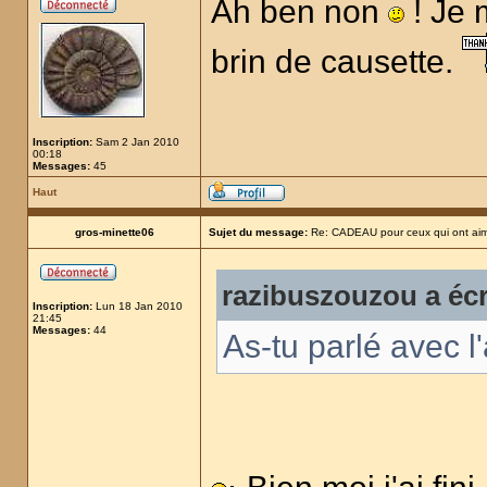
Ah ben non
! Je m
brin de causette.
Inscription:
Sam 2 Jan 2010
00:18
Messages:
45
Haut
gros-minette06
Sujet du message:
Re: CADEAU pour ceux qui ont aim
razibuszouzou a écr
Inscription:
Lun 18 Jan 2010
21:45
Messages:
44
As-tu parlé avec l