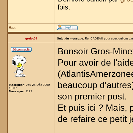
fois.
Haut
grelot04
Sujet du message:
Re: CADEAU pour ceux qui ont aim
Bonsoir Gros-Mine
Pour avoir de l'aid
(AtlantisAmerzoneet
beaucoup d'autres)
Inscription:
Jeu 24 Déc 2009
18:37
Messages:
1197
son premier post.
Et puis ici ? Mais,
de refaire ce petit 