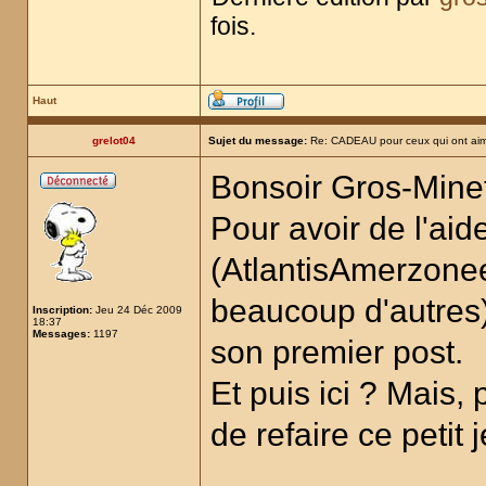
fois.
Haut
grelot04
Sujet du message:
Re: CADEAU pour ceux qui ont aim
Bonsoir Gros-Mine
Pour avoir de l'aid
(AtlantisAmerzoneet
beaucoup d'autres)
Inscription:
Jeu 24 Déc 2009
18:37
Messages:
1197
son premier post.
Et puis ici ? Mais,
de refaire ce petit 