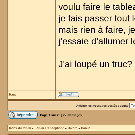
voulu faire le table
je fais passer tout 
mais rien à faire, 
j'essaie d'allumer 
J'ai loupé un truc?
Haut
Afficher les messages postés depuis:
Page
1
sur
2
[ 27 messages ]
Index du forum
»
Forum Francophone
»
Divers
»
Bonus