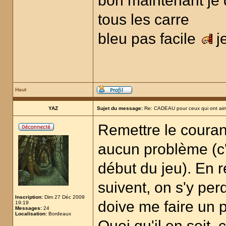
bon maintenant je do
tous les carre
bleu pas facile
j
Haut
YAZ
Sujet du message:
Re: CADEAU pour ceux qui ont aim
Remettre le coura
aucun problème (c'é
début du jeu). En 
suivent, on s'y per
Inscription:
Dim 27 Déc 2009
doive me faire un p
19:19
Messages:
24
Localisation:
Bordeaux
Quoi qu'il en soit, 