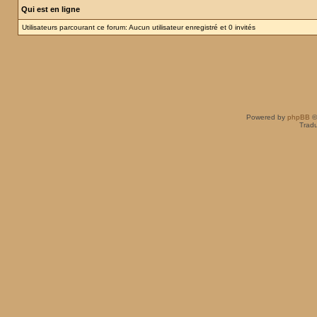
Qui est en ligne
Utilisateurs parcourant ce forum: Aucun utilisateur enregistré et 0 invités
Powered by
phpBB
©
Tradu