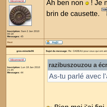
Ah ben non
! Je m
brin de causette.
Inscription:
Sam 2 Jan 2010
00:18
Messages:
45
Haut
gros-minette06
Sujet du message:
Re: CADEAU pour ceux qui ont aim
razibuszouzou a écr
Inscription:
Lun 18 Jan 2010
21:45
Messages:
44
As-tu parlé avec l