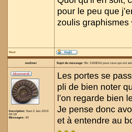
pour le peu que j'en
zoulis graphismes 
Haut
mo2mer
Sujet du message:
Re: CADEAU pour ceux qui ont aim
Les portes se passe
pli de bien noter q
l'on regarde bien l
Je pense donc avoir
Inscription:
Sam 2 Jan 2010
00:18
et à entendre au b
Messages:
45