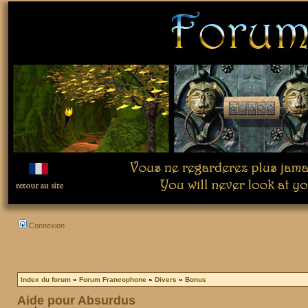
Connexion
Index du forum
»
Forum Francophone
»
Divers
»
Bonus
Aide pour Absurdus