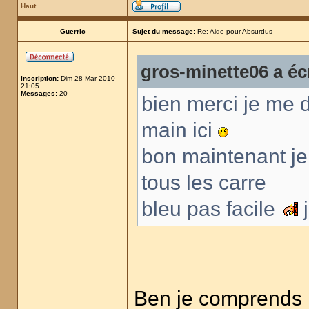
Haut
Guerric
Sujet du message:
Re: Aide pour Absurdus
gros-minette06 a écr
Inscription:
Dim 28 Mar 2010
21:05
Messages:
20
bien merci je me d
main ici
bon maintenant je d
tous les carre
bleu pas facile
j
Ben je comprends pa