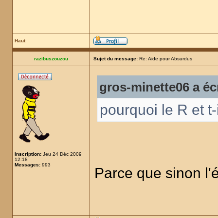
Haut
razibuszouzou
Sujet du message:
Re: Aide pour Absurdus
gros-minette06 a écr
pourquoi le R et t-
Inscription:
Jeu 24 Déc 2009
12:18
Messages:
993
Parce que sinon l'é