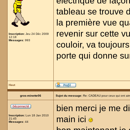
électrique de façon
tableau se trouve d
la première vue qu
revenir sur cette v
Inscription:
Jeu 24 Déc 2009
12:18
Messages:
993
couloir, va toujours
porte qui donne sur
Haut
gros-minette06
Sujet du message:
Re: CADEAU pour ceux qui ont aim
bien merci je me di
Inscription:
Lun 18 Jan 2010
main ici
21:45
Messages:
44