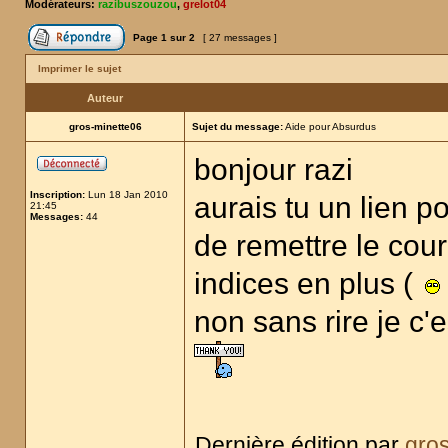
Modérateurs:
razibuszouzou
,
grelot04
Page
1
sur
2
[ 27 messages ]
Imprimer le sujet
Auteur
gros-minette06
Sujet du message:
Aide pour Absurdus
bonjour razi
Inscription:
Lun 18 Jan 2010
aurais tu un lien p
21:45
Messages:
44
de remettre le cour
indices en plus (
non sans rire je c'e
Dernière édition par
gro