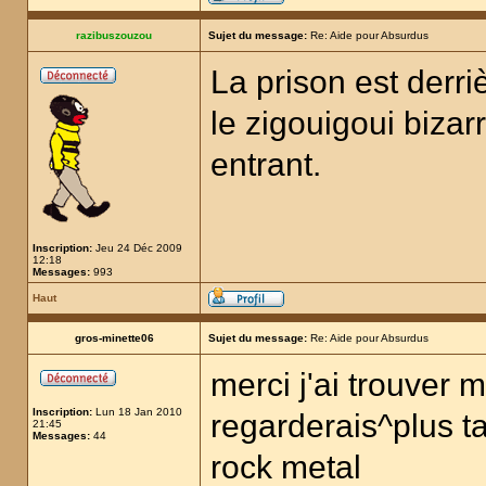
razibuszouzou
Sujet du message:
Re: Aide pour Absurdus
La prison est derri
le zigouigoui bizar
entrant.
Inscription:
Jeu 24 Déc 2009
12:18
Messages:
993
Haut
gros-minette06
Sujet du message:
Re: Aide pour Absurdus
merci j'ai trouver m
Inscription:
Lun 18 Jan 2010
regarderais^plus tar
21:45
Messages:
44
rock metal