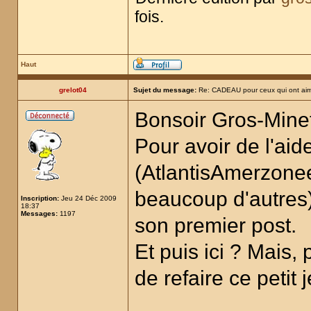
fois.
Haut
grelot04
Sujet du message:
Re: CADEAU pour ceux qui ont aim
Bonsoir Gros-Mine
Pour avoir de l'aid
(AtlantisAmerzoneet
beaucoup d'autres)
Inscription:
Jeu 24 Déc 2009
18:37
Messages:
1197
son premier post.
Et puis ici ? Mais,
de refaire ce petit 