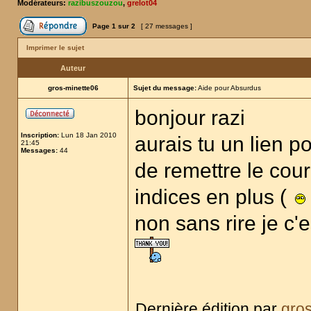
Modérateurs:
razibuszouzou
,
grelot04
Page
1
sur
2
[ 27 messages ]
Imprimer le sujet
Auteur
gros-minette06
Sujet du message:
Aide pour Absurdus
bonjour razi
Inscription:
Lun 18 Jan 2010
aurais tu un lien p
21:45
Messages:
44
de remettre le cour
indices en plus (
non sans rire je c'e
Dernière édition par
gro