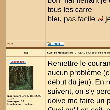
bon maintenant je do
tous les carre
bleu pas facile
j
Haut
YAZ
Sujet du message:
Re: CADEAU pour ceux qui ont aim
Remettre le coura
aucun problème (c'é
début du jeu). En 
suivent, on s'y per
Inscription:
Dim 27 Déc 2009
doive me faire un p
19:19
Messages:
24
Localisation:
Bordeaux
Quoi qu'il en soit, 