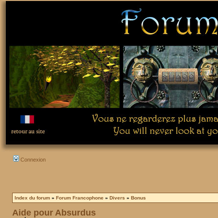
Connexion
Index du forum
»
Forum Francophone
»
Divers
»
Bonus
Aide pour Absurdus