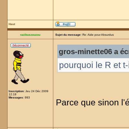
Haut
razibuszouzou
Sujet du message:
Re: Aide pour Absurdus
gros-minette06 a écr
pourquoi le R et t-
Inscription:
Jeu 24 Déc 2009
12:18
Messages:
993
Parce que sinon l'é