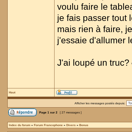
voulu faire le table
je fais passer tout 
mais rien à faire, 
j'essaie d'allumer 
J'ai loupé un truc?
Haut
Afficher les messages postés depuis:
Page
1
sur
2
[ 27 messages ]
Index du forum
»
Forum Francophone
»
Divers
»
Bonus