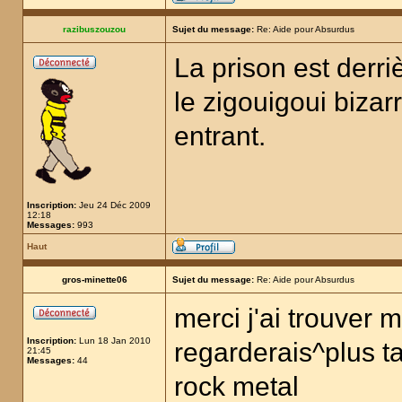
razibuszouzou
Sujet du message:
Re: Aide pour Absurdus
La prison est derri
le zigouigoui bizar
entrant.
Inscription:
Jeu 24 Déc 2009
12:18
Messages:
993
Haut
gros-minette06
Sujet du message:
Re: Aide pour Absurdus
merci j'ai trouver m
Inscription:
Lun 18 Jan 2010
regarderais^plus tar
21:45
Messages:
44
rock metal