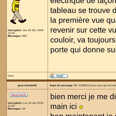
électrique de façon
tableau se trouve d
la première vue qu
revenir sur cette v
Inscription:
Jeu 24 Déc 2009
12:18
Messages:
993
couloir, va toujours
porte qui donne sur
Haut
gros-minette06
Sujet du message:
Re: CADEAU pour ceux qui ont aim
bien merci je me di
Inscription:
Lun 18 Jan 2010
main ici
21:45
Messages:
44