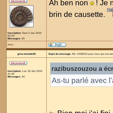
Ah ben non
! Je m
brin de causette.
Inscription:
Sam 2 Jan 2010
00:18
Messages:
45
Haut
gros-minette06
Sujet du message:
Re: CADEAU pour ceux qui ont aim
razibuszouzou a écr
Inscription:
Lun 18 Jan 2010
21:45
Messages:
44
As-tu parlé avec l