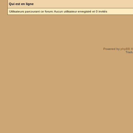
Qui est en ligne
Utilisateurs parcourant ce forum: Aucun utilisateur enregistré et 0 invités
Powered by
phpBB
©
Tradu