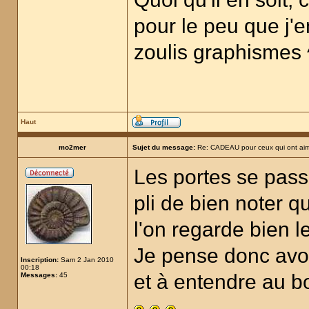
pour le peu que j'en
zoulis graphismes 
Haut
mo2mer
Sujet du message:
Re: CADEAU pour ceux qui ont aim
Les portes se passe
pli de bien noter q
l'on regarde bien l
Je pense donc avoir
Inscription:
Sam 2 Jan 2010
00:18
et à entendre au b
Messages:
45