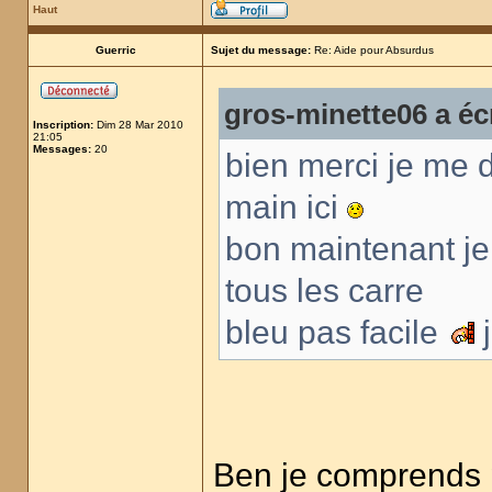
Haut
Guerric
Sujet du message:
Re: Aide pour Absurdus
gros-minette06 a écr
Inscription:
Dim 28 Mar 2010
21:05
Messages:
20
bien merci je me d
main ici
bon maintenant je d
tous les carre
bleu pas facile
j
Ben je comprends pa