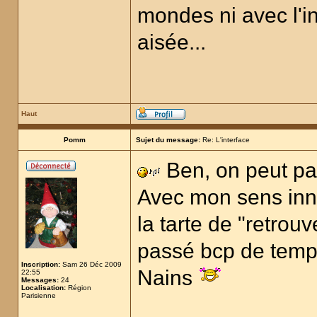
mondes ni avec l'inv
aisée...
Haut
Pomm
Sujet du message:
Re: L'interface
Ben, on peut par
Avec mon sens inné
la tarte de "retrou
passé bcp de temp
Inscription:
Sam 26 Déc 2009
Nains
22:55
Messages:
24
Localisation:
Région
Parisienne