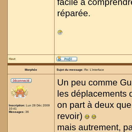
facile à comprendre.
réparée.
Haut
Morphée
Sujet du message:
Re: L'interface
Un peu comme Guer
les déplacements d
on part à deux que
Inscription:
Lun 28 Déc 2009
10:41
Messages:
36
revoir)
mais autrement, p