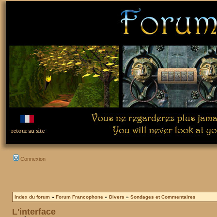
Connexion
Index du forum
»
Forum Francophone
»
Divers
»
Sondages et Commentaires
L'interface