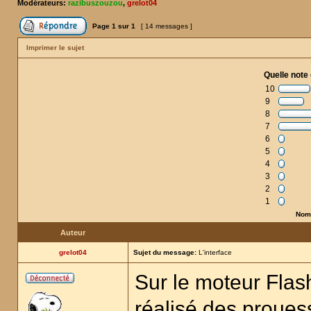
Modérateurs:
razibuszouzou
,
grelot04
Page
1
sur
1
[ 14 messages ]
Imprimer le sujet
Quelle note 
10
9
8
7
6
5
4
3
2
1
Nomb
Auteur
grelot04
Sujet du message:
L'interface
Sur le moteur Flash
réalisé des proue