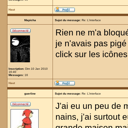
Haut
Mapicha
Sujet du message:
Re: L'interface
Rien ne m'a bloqué,
je n'avais pas pigé 
click sur les icônes
Inscription:
Dim 10 Jan 2010
16:40
Messages:
16
Haut
guerline
Sujet du message:
Re: L'interface
J'ai eu un peu de
nains, j'ai surtout 
grande maison mai