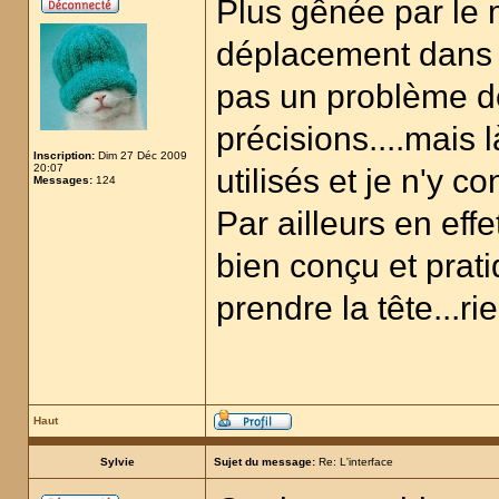
Plus gênée par le
déplacement dans l
pas un problème d
précisions....mais 
Inscription:
Dim 27 Déc 2009
20:07
utilisés et je n'y 
Messages:
124
Par ailleurs en effet
bien conçu et prat
prendre la tête...rie
Haut
Sylvie
Sujet du message:
Re: L'interface