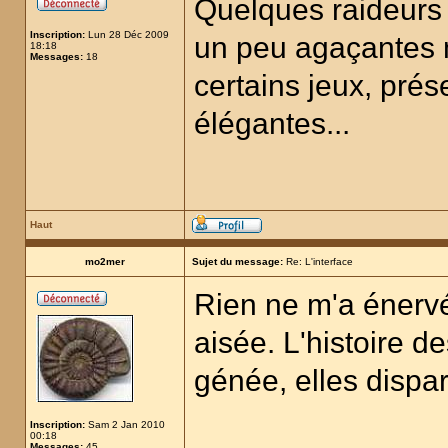
Quelques raideurs 
Inscription:
Lun 28 Déc 2009
un peu agaçantes 
18:18
Messages:
18
certains jeux, prés
élégantes...
Haut
mo2mer
Sujet du message:
Re: L'interface
Rien ne m'a énervé
aisée. L'histoire 
génée, elles dispa
Inscription:
Sam 2 Jan 2010
00:18
Messages:
45