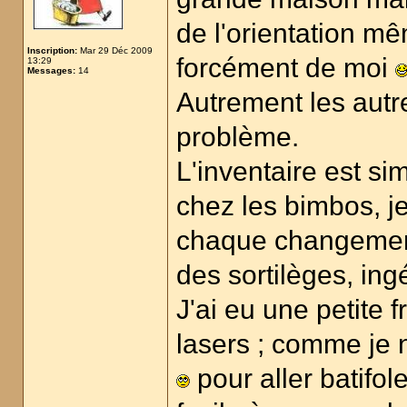
de l'orientation mê
Inscription:
Mar 29 Déc 2009
forcément de moi
13:29
Messages:
14
Autrement les aut
problème.
L'inventaire est sim
chez les bimbos, j
chaque changement d
des sortilèges, ing
J'ai eu une petite f
lasers ; comme je n'
pour aller batifol