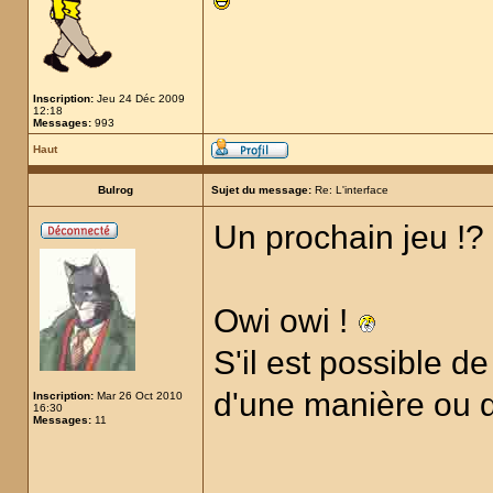
Inscription:
Jeu 24 Déc 2009
12:18
Messages:
993
Haut
Bulrog
Sujet du message:
Re: L'interface
Un prochain jeu !?
Owi owi !
S'il est possible d
d'une manière ou d'
Inscription:
Mar 26 Oct 2010
16:30
Messages:
11