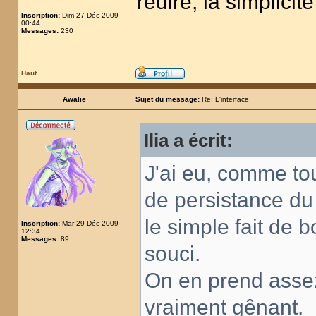
redire, la simplicit
Inscription:
Dim 27 Déc 2009
00:44
Messages:
230
Haut
Awalie
Sujet du message:
Re: L'interface
Ilia a écrit:
J'ai eu, comme to
de persistance du
le simple fait de 
Inscription:
Mar 29 Déc 2009
12:34
Messages:
89
souci.
On en prend assez 
vraiment gênant.