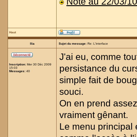
Note au 22/03/1
Haut
Ilia
Sujet du message:
Re: L'interface
J'ai eu, comme tou
Inscription:
Mer 30 Déc 2009
persistance du cur
15:03
Messages:
40
simple fait de boug
souci.
On en prend assez 
vraiment gênant.
Le menu principal est