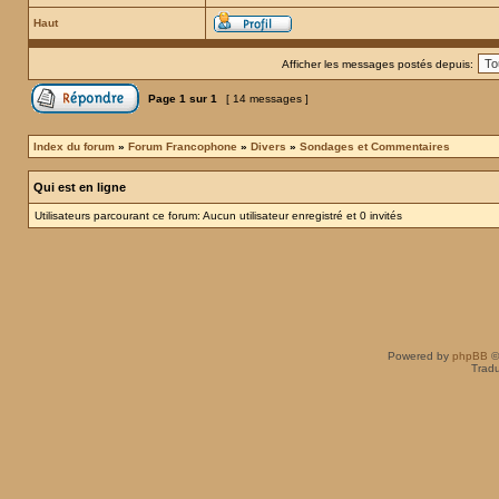
Haut
Afficher les messages postés depuis:
Page
1
sur
1
[ 14 messages ]
Index du forum
»
Forum Francophone
»
Divers
»
Sondages et Commentaires
Qui est en ligne
Utilisateurs parcourant ce forum: Aucun utilisateur enregistré et 0 invités
Powered by
phpBB
©
Tradu