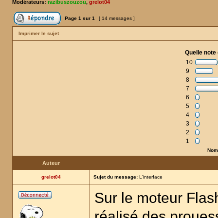
Modérateurs:
razibuszouzou
,
grelot04
Page
1
sur
1
[ 14 messages ]
Imprimer le sujet
Quelle note 
10
9
8
7
6
5
4
3
2
1
Nomb
Auteur
grelot04
Sujet du message:
L'interface
Sur le moteur Flash
réalisé des proue