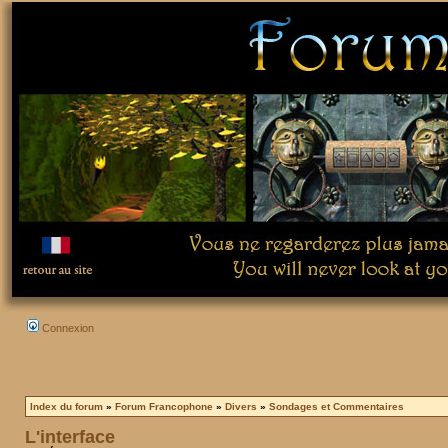
Connexion
Index du forum
»
Forum Francophone
»
Divers
»
Sondages et Commentaires
L'interface