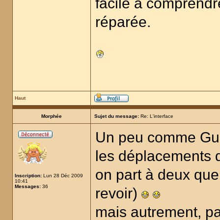
facile à comprendre.
réparée.
Haut
Morphée
Sujet du message:
Re: L'interface
Un peu comme Guer
les déplacements d
on part à deux que
Inscription:
Lun 28 Déc 2009
10:41
Messages:
36
revoir)
mais autrement, p