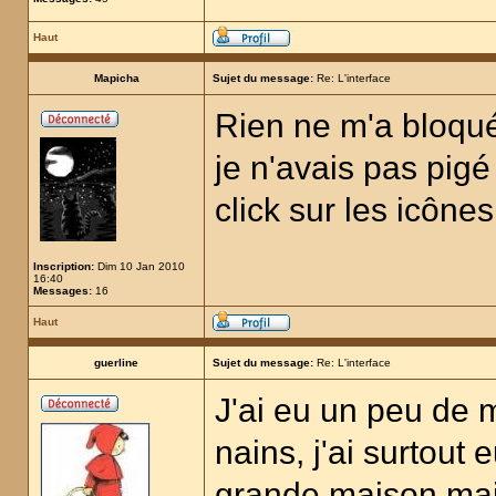
Haut
Mapicha
Sujet du message:
Re: L'interface
Rien ne m'a bloqué,
je n'avais pas pigé 
click sur les icônes
Inscription:
Dim 10 Jan 2010
16:40
Messages:
16
Haut
guerline
Sujet du message:
Re: L'interface
J'ai eu un peu de
nains, j'ai surtout 
grande maison mai