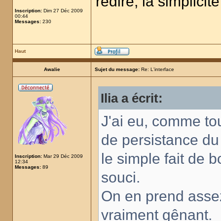
redire, la simplicit
Inscription:
Dim 27 Déc 2009
00:44
Messages:
230
Haut
Awalie
Sujet du message:
Re: L'interface
Ilia a écrit:
J'ai eu, comme to
de persistance du
le simple fait de 
Inscription:
Mar 29 Déc 2009
12:34
Messages:
89
souci.
On en prend assez 
vraiment gênant.