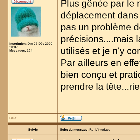
Plus gênée par le
déplacement dans l
pas un problème d
précisions....mais 
Inscription:
Dim 27 Déc 2009
20:07
utilisés et je n'y 
Messages:
124
Par ailleurs en effet
bien conçu et prat
prendre la tête...rie
Haut
Sylvie
Sujet du message:
Re: L'interface