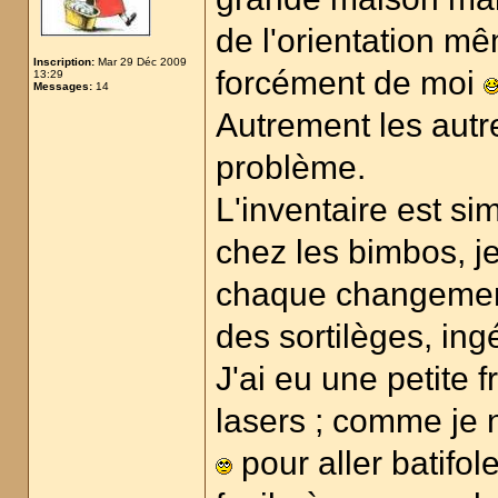
de l'orientation mê
Inscription:
Mar 29 Déc 2009
forcément de moi
13:29
Messages:
14
Autrement les aut
problème.
L'inventaire est sim
chez les bimbos, j
chaque changement d
des sortilèges, ing
J'ai eu une petite f
lasers ; comme je n'
pour aller batifol