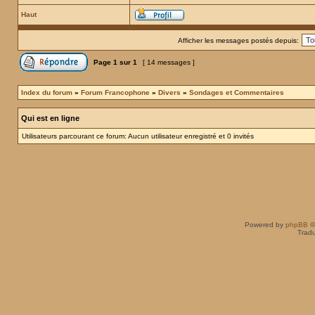
Haut
Afficher les messages postés depuis:
Page
1
sur
1
[ 14 messages ]
Index du forum
»
Forum Francophone
»
Divers
»
Sondages et Commentaires
Qui est en ligne
Utilisateurs parcourant ce forum: Aucun utilisateur enregistré et 0 invités
Powered by
phpBB
©
Tradu