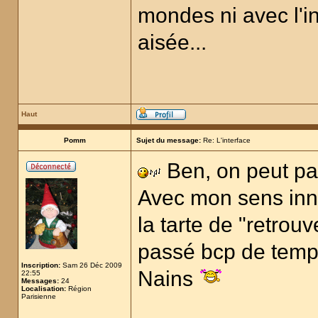
mondes ni avec l'inv
aisée...
Haut
Pomm
Sujet du message:
Re: L'interface
Ben, on peut par
Avec mon sens inné
la tarte de "retrou
passé bcp de temp
Inscription:
Sam 26 Déc 2009
Nains
22:55
Messages:
24
Localisation:
Région
Parisienne