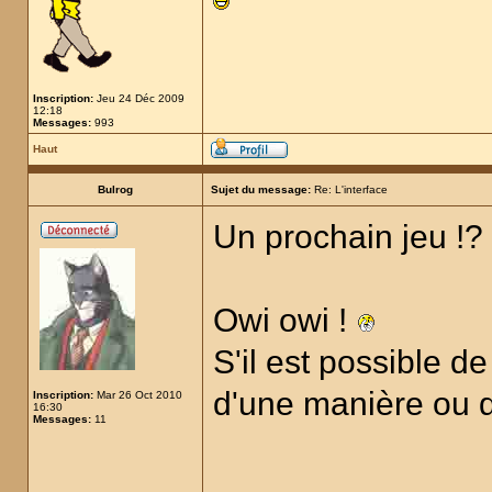
Inscription:
Jeu 24 Déc 2009
12:18
Messages:
993
Haut
Bulrog
Sujet du message:
Re: L'interface
Un prochain jeu !?
Owi owi !
S'il est possible d
d'une manière ou d'
Inscription:
Mar 26 Oct 2010
16:30
Messages:
11