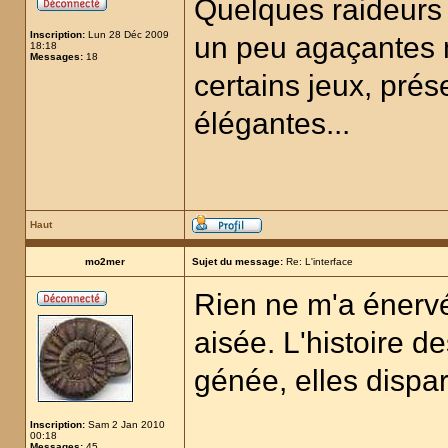
Quelques raideurs 
Inscription:
Lun 28 Déc 2009
un peu agaçantes 
18:18
Messages:
18
certains jeux, prés
élégantes...
Haut
mo2mer
Sujet du message:
Re: L'interface
Rien ne m'a énervé
aisée. L'histoire 
génée, elles dispa
Inscription:
Sam 2 Jan 2010
00:18
Messages:
45