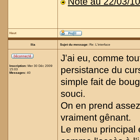
Note au 22/03/1
Haut
Ilia
Sujet du message:
Re: L'interface
J'ai eu, comme tou
Inscription:
Mer 30 Déc 2009
persistance du cur
15:03
Messages:
40
simple fait de boug
souci.
On en prend assez 
vraiment gênant.
Le menu principal est