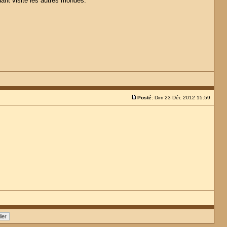
ndant visite les autres mondes.
Posté:
Dim 23 Déc 2012 15:59