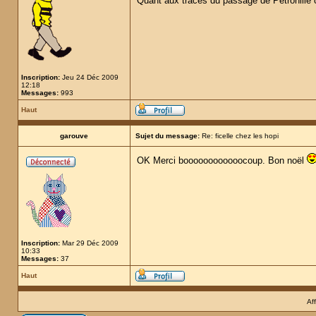
Quant aux traces du passage de Pétronille che
Inscription:
Jeu 24 Déc 2009
12:18
Messages:
993
Haut
garouve
Sujet du message:
Re: ficelle chez les hopi
OK Merci boooooooooooocoup. Bon noël
Inscription:
Mar 29 Déc 2009
10:33
Messages:
37
Haut
Af