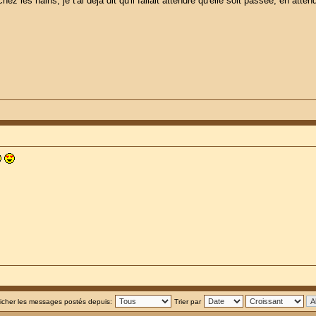
z les nains, je t'ai déjà dit qu'il fallait attendre qu'elle soit passée, en atte
ficher les messages postés depuis:
Trier par