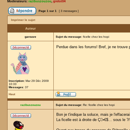
Modérateurs:
razibuszouzou
,
grelot04
Page
1
sur
1
[ 3 messages ]
Imprimer le sujet
Auteur
garouve
Sujet du message:
ficelle chez les hopi
Perdue dans les forums! Bref, je ne trouve pa
Inscription:
Mar 29 Déc 2009
10:33
Messages:
37
Haut
razibuszouzou
Sujet du message:
Re: ficelle chez les hopi
Bon je t'indique la soluce, mais je l'effacer
La ficelle est à droite de Ç•€$… sous le 