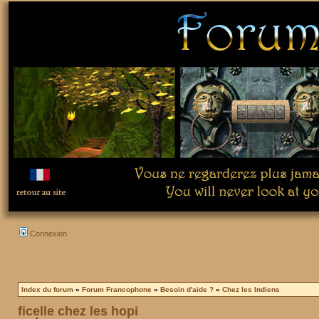
Connexion
Index du forum
»
Forum Francophone
»
Besoin d'aide ?
»
Chez les Indiens
ficelle chez les hopi