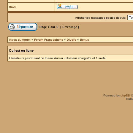
Haut
Afficher les messages postés depuis:
Page
1
sur
1
[ 1 message ]
Index du forum
»
Forum Francophone
»
Divers
»
Bonus
Qui est en ligne
Utilisateurs parcourant ce forum: Aucun utilisateur enregistré et 1 invité
Powered by
phpBB
©
Tradu