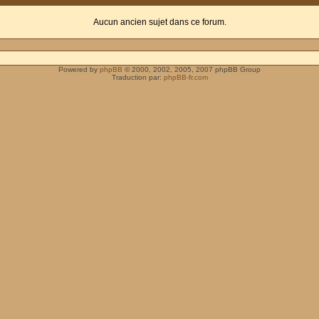
Aucun ancien sujet dans ce forum.
Powered by
phpBB
© 2000, 2002, 2005, 2007 phpBB Group
Traduction par:
phpBB-fr.com