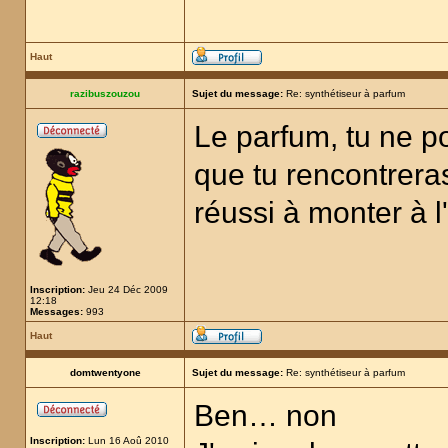
Haut
razibuszouzou
Sujet du message:
Re: synthétiseur à parfum
Le parfum, tu ne p
que tu rencontreras
réussi à monter à l
Inscription:
Jeu 24 Déc 2009
12:18
Messages:
993
Haut
domtwentyone
Sujet du message:
Re: synthétiseur à parfum
Ben… non
Inscription:
Lun 16 Aoû 2010