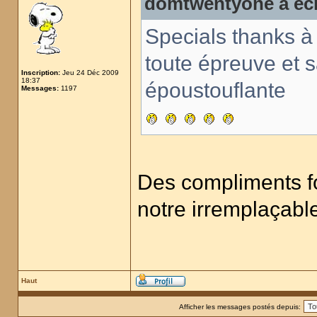
domtwentyone a écr
Specials thanks à
toute épreuve et s
Inscription:
Jeu 24 Déc 2009
18:37
époustouflante
Messages:
1197
Des compliments for
notre irremplaçab
Haut
Afficher les messages postés depuis: