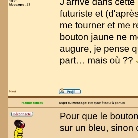
J'arrive dans cette 
10:26
Messages:
13
futuriste et (d'aprè
me tourner et me re
bouton jaune ne m
augure, je pense qu
part… mais où ??
Haut
razibuszouzou
Sujet du message:
Re: synthétiseur à parfum
Pour que le bouton 
sur un bleu, sinon 