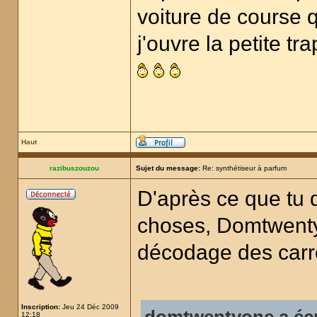
voiture de course 
j'ouvre la petite t
Haut
razibuszouzou
Sujet du message:
Re: synthétiseur à parfum
D'après ce que tu 
choses, Domtwenty
décodage des carré
Inscription:
Jeu 24 Déc 2009
12:18