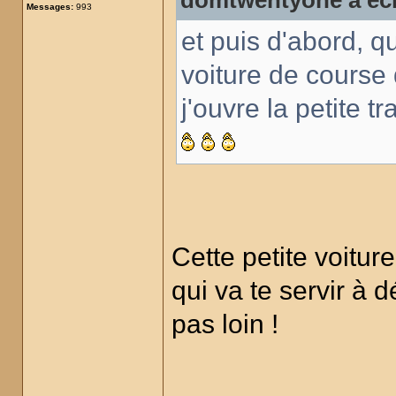
domtwentyone a écr
Messages:
993
et puis d'abord, qu
voiture de course
j'ouvre la petite t
Cette petite voiture
qui va te servir à 
pas loin !