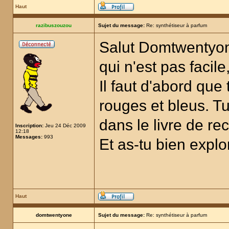
Haut
razibuszouzou
Sujet du message:
Re: synthétiseur à parfum
Salut Domtwentyone
qui n'est pas facile,
Il faut d'abord qu
rouges et bleus. Tu
dans le livre de re
Inscription:
Jeu 24 Déc 2009
12:18
Messages:
993
Et as-tu bien explo
Haut
domtwentyone
Sujet du message:
Re: synthétiseur à parfum