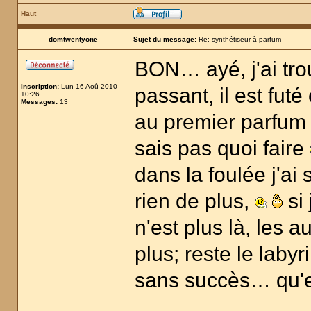
Haut
domtwentyone
Sujet du message:
Re: synthétiseur à parfum
BON… ayé, j'ai tro
Inscription:
Lun 16 Aoû 2010
passant, il est fu
10:26
Messages:
13
au premier parfum j
sais pas quoi faire
dans la foulée j'ai 
rien de plus,
si 
n'est plus là, les 
plus; reste le labyr
sans succès… qu'es