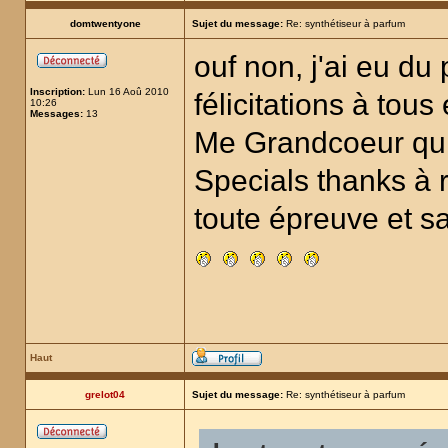
domtwentyone
Sujet du message:
Re: synthétiseur à parfum
ouf non, j'ai eu du
Inscription:
Lun 16 Aoû 2010
félicitations à tous
10:26
Messages:
13
Me Grandcoeur qui 
Specials thanks à 
toute épreuve et s
Haut
grelot04
Sujet du message:
Re: synthétiseur à parfum