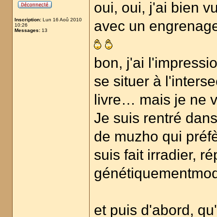
oui, oui, j'ai bien
Inscription:
Lun 16 Aoû 2010
avec un engrenag
10:26
Messages:
13
bon, j'ai l'impress
se situer à l'inter
livre… mais je ne 
Je suis rentré dans 
de muzho qui préfèr
suis fait irradier, r
génétiquementmodi
et puis d'abord, qu