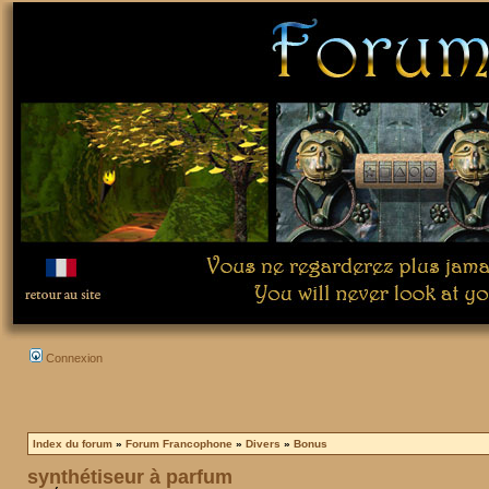
Connexion
Index du forum
»
Forum Francophone
»
Divers
»
Bonus
synthétiseur à parfum