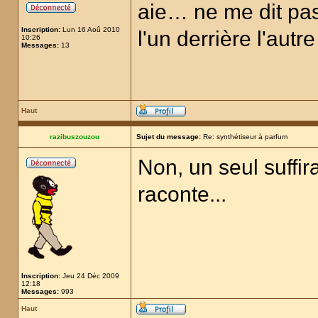
aie… ne me dit pas 
Inscription:
Lun 16 Aoû 2010
l'un derrière l'autr
10:26
Messages:
13
Haut
razibuszouzou
Sujet du message:
Re: synthétiseur à parfum
Non, un seul suffir
raconte...
Inscription:
Jeu 24 Déc 2009
12:18
Messages:
993
Haut