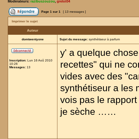
Modérateurs:
razibuszouzou
,
grelot04
Page
1
sur
1
[ 13 messages ]
Imprimer le sujet
Auteur
domtwentyone
Sujet du message:
synthétiseur à parfum
y' a quelque chose 
Inscription:
Lun 16 Aoû 2010
recettes" qui ne c
10:26
Messages:
13
vides avec des "ca
synthétiseur a les
vois pas le rapport
je sèche ……