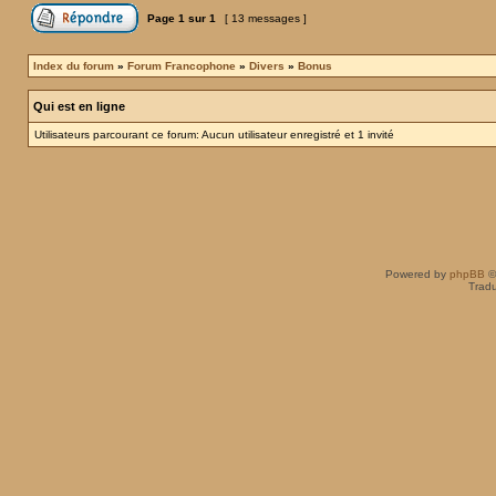
Page
1
sur
1
[ 13 messages ]
Index du forum
»
Forum Francophone
»
Divers
»
Bonus
Qui est en ligne
Utilisateurs parcourant ce forum: Aucun utilisateur enregistré et 1 invité
Powered by
phpBB
©
Tradu