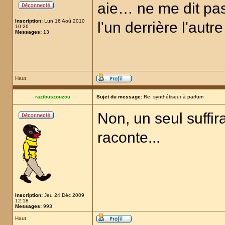
aie… ne me dit pas 
Inscription:
Lun 16 Aoû 2010
l'un derrière l'autr
10:26
Messages:
13
Haut
razibuszouzou
Sujet du message:
Re: synthétiseur à parfum
Non, un seul suffir
raconte...
Inscription:
Jeu 24 Déc 2009
12:18
Messages:
993
Haut