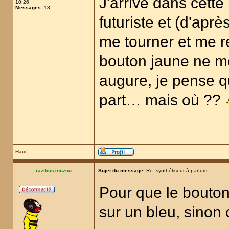
J'arrive dans cette 
10:26
Messages:
13
futuriste et (d'aprè
me tourner et me re
bouton jaune ne m
augure, je pense qu
part… mais où ??
Haut
razibuszouzou
Sujet du message:
Re: synthétiseur à parfum
Pour que le bouton 
sur un bleu, sinon 