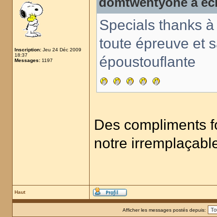
domtwentyone a écr
Specials thanks à
toute épreuve et s
Inscription:
Jeu 24 Déc 2009
18:37
époustouflante
Messages:
1197
Des compliments for
notre irremplaçab
Haut
Afficher les messages postés depuis: