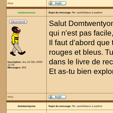
Haut
razibuszouzou
Sujet du message:
Re: synthétiseur à parfum
Salut Domtwentyone
qui n'est pas facile,
Il faut d'abord qu
rouges et bleus. Tu
dans le livre de re
Inscription:
Jeu 24 Déc 2009
12:18
Messages:
993
Et as-tu bien explo
Haut
domtwentyone
Sujet du message:
Re: synthétiseur à parfum