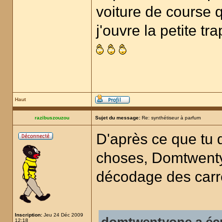
voiture de course 
j'ouvre la petite t
Haut
razibuszouzou
Sujet du message:
Re: synthétiseur à parfum
D'après ce que tu 
choses, Domtwenty
décodage des carré
Inscription:
Jeu 24 Déc 2009
12:18