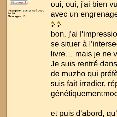
oui, oui, j'ai bien
Inscription:
Lun 16 Aoû 2010
avec un engrenag
10:26
Messages:
13
bon, j'ai l'impress
se situer à l'inter
livre… mais je ne 
Je suis rentré dans 
de muzho qui préfèr
suis fait irradier, r
génétiquementmodi
et puis d'abord, qu