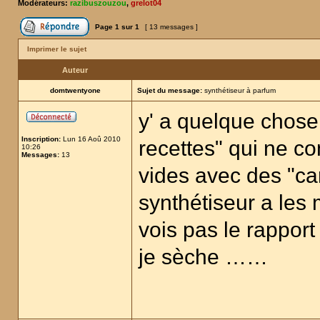
Modérateurs:
razibuszouzou
,
grelot04
Page
1
sur
1
[ 13 messages ]
Imprimer le sujet
Auteur
domtwentyone
Sujet du message:
synthétiseur à parfum
y' a quelque chose 
Inscription:
Lun 16 Aoû 2010
recettes" qui ne c
10:26
Messages:
13
vides avec des "ca
synthétiseur a les
vois pas le rapport
je sèche ……