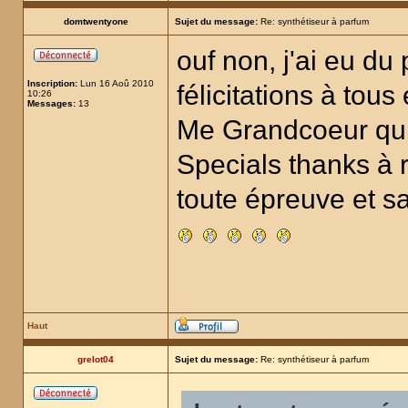
domtwentyone
Sujet du message:
Re: synthétiseur à parfum
ouf non, j'ai eu du
Inscription:
Lun 16 Aoû 2010
félicitations à tous
10:26
Messages:
13
Me Grandcoeur qui 
Specials thanks à 
toute épreuve et s
Haut
grelot04
Sujet du message:
Re: synthétiseur à parfum