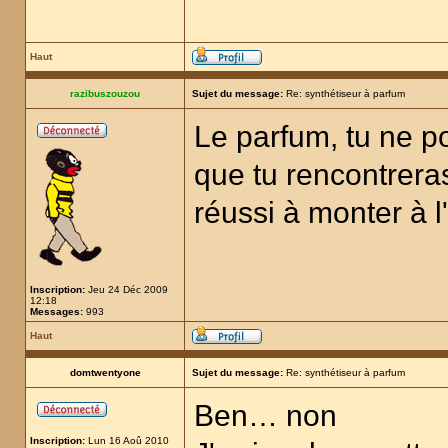
Haut
razibuszouzou
Sujet du message:
Re: synthétiseur à parfum
Le parfum, tu ne p
que tu rencontreras
réussi à monter à l
Inscription:
Jeu 24 Déc 2009
12:18
Messages:
993
Haut
domtwentyone
Sujet du message:
Re: synthétiseur à parfum
Ben… non
Inscription:
Lun 16 Aoû 2010