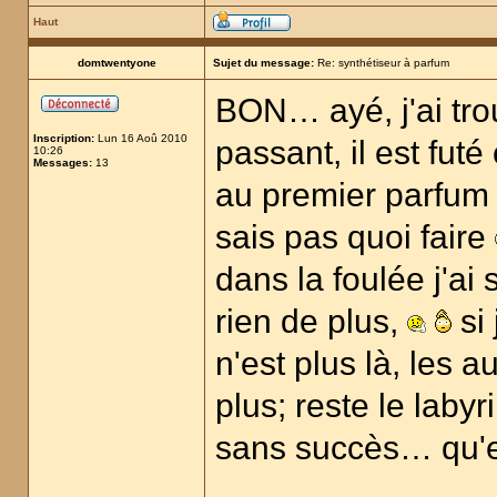
Haut
domtwentyone
Sujet du message:
Re: synthétiseur à parfum
BON… ayé, j'ai tro
Inscription:
Lun 16 Aoû 2010
passant, il est fu
10:26
Messages:
13
au premier parfum j
sais pas quoi faire
dans la foulée j'ai 
rien de plus,
si 
n'est plus là, les 
plus; reste le labyr
sans succès… qu'es