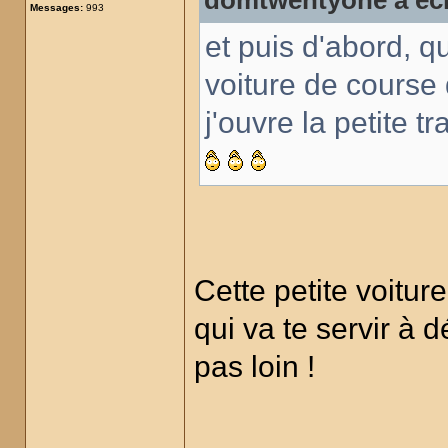
domtwentyone a écr
Messages:
993
et puis d'abord, qu
voiture de course
j'ouvre la petite t
Cette petite voiture
qui va te servir à 
pas loin !