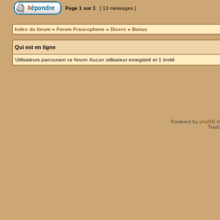
Page
1
sur
1
[ 13 messages ]
Index du forum
»
Forum Francophone
»
Divers
»
Bonus
Qui est en ligne
Utilisateurs parcourant ce forum: Aucun utilisateur enregistré et 1 invité
Powered by
phpBB
©
Tradu