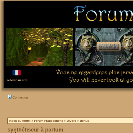
Connexion
Index du forum
»
Forum Francophone
»
Divers
»
Bonus
synthétiseur à parfum