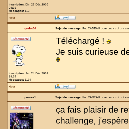
Inscription:
Dim 27 Déc 2009
08:36
Messages:
113
Haut
grelot04
Sujet du message:
Re: CADEAU pour ceux qui ont aim
Téléchargé !
Je suis curieuse d
Inscription:
Jeu 24 Déc 2009
18:37
Messages:
1197
Haut
persee1
Sujet du message:
Re: CADEAU pour ceux qui ont aim
ça fais plaisir de 
challenge, j'espère