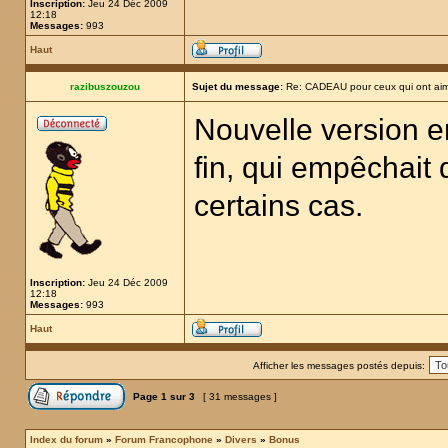
Inscription:
Jeu 24 Déc 2009
12:18
Messages:
993
Haut
razibuszouzou
Sujet du message:
Re: CADEAU pour ceux qui ont aim
Nouvelle version en 
fin, qui empêchait 
certains cas.
Inscription:
Jeu 24 Déc 2009
12:18
Messages:
993
Haut
Afficher les messages postés depuis:
Page
1
sur
3
[ 31 messages ]
Index du forum
»
Forum Francophone
»
Divers
»
Bonus