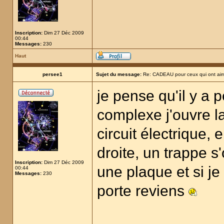
Inscription:
Dim 27 Déc 2009
00:44
Messages:
230
Haut
persee1
Sujet du message:
Re: CADEAU pour ceux qui ont aim
je pense qu'il y a p
complexe j'ouvre la
circuit électrique, 
droite, un trappe s'
Inscription:
Dim 27 Déc 2009
une plaque et si je 
00:44
Messages:
230
porte reviens