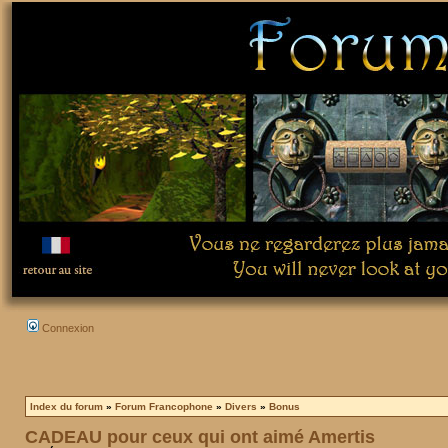
Connexion
Index du forum
»
Forum Francophone
»
Divers
»
Bonus
CADEAU pour ceux qui ont aimé Amertis