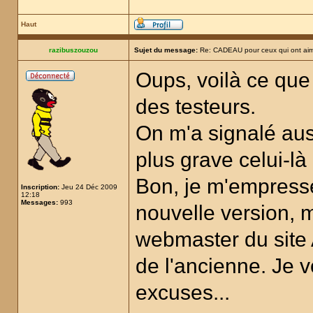
Haut
razibuszouzou
Sujet du message:
Re: CADEAU pour ceux qui ont aim
Oups, voilà ce que 
des testeurs.
On m'a signalé auss
plus grave celui-là 
Bon, je m'empresse
Inscription:
Jeu 24 Déc 2009
12:18
Messages:
993
nouvelle version, m
webmaster du site
de l'ancienne. Je v
excuses...