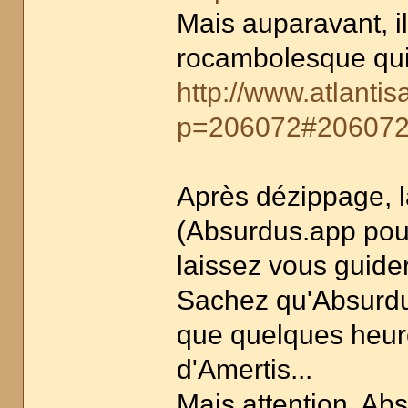
Mais auparavant, il 
rocambolesque qui 
http://www.atlanti
p=206072#20607
Après dézippage, l
(Absurdus.app pou
laissez vous guider
Sachez qu'Absurdus
que quelques heures
d'Amertis...
Mais attention, Ab