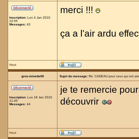
merci !!!
Inscription:
Lun 4 Jan 2010
22:55
Messages:
43
ça a l'air ardu effe
Haut
gros-minette06
Sujet du message:
Re: CADEAU pour ceux qui ont aim
je te remercie pour
Inscription:
Lun 18 Jan 2010
découvrir
21:45
Messages:
44
Haut