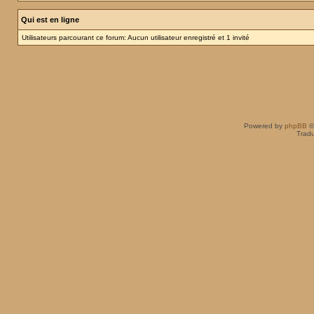
Qui est en ligne
Utilisateurs parcourant ce forum: Aucun utilisateur enregistré et 1 invité
Powered by
phpBB
©
Tradu