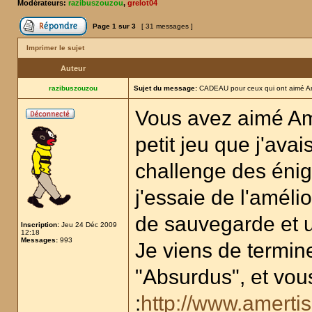
Modérateurs:
razibuszouzou
,
grelot04
Page
1
sur
3
[ 31 messages ]
Imprimer le sujet
Auteur
razibuszouzou
Sujet du message:
CADEAU pour ceux qui ont aimé Am
Vous avez aimé Amer
petit jeu que j'ava
challenge des éni
j'essaie de l'amél
de sauvegarde et u
Inscription:
Jeu 24 Déc 2009
12:18
Messages:
993
Je viens de terminer
"Absurdus", et vous
:
http://www.amert