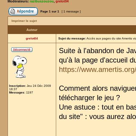
Modérateurs:
razibuszouzou
,
grelot04
Page
1
sur
1
[ 1 message ]
Imprimer le sujet
Auteur
grelot04
Sujet du message:
Accès aux pages du site Amertis via
Suite à l'abandon de Ja
qu'à la page d'accueil du
https://www.amertis.org
Inscription:
Jeu 24 Déc 2009
Comment alors naviguer 
18:37
Messages:
1197
télécharger le jeu ?
Une astuce : tout en bas 
du site" : vous aurez al