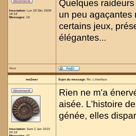
Quelques raideurs 
Inscription:
Lun 28 Déc 2009
un peu agaçantes 
18:18
Messages:
18
certains jeux, prés
élégantes...
Haut
mo2mer
Sujet du message:
Re: L'interface
Rien ne m'a énervé
aisée. L'histoire 
génée, elles dispa
Inscription:
Sam 2 Jan 2010
00:18
Messages:
45