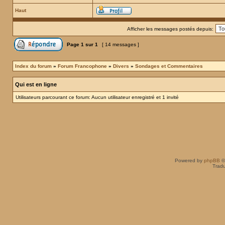
Haut
Afficher les messages postés depuis:
Page
1
sur
1
[ 14 messages ]
Index du forum
»
Forum Francophone
»
Divers
»
Sondages et Commentaires
Qui est en ligne
Utilisateurs parcourant ce forum: Aucun utilisateur enregistré et 1 invité
Powered by
phpBB
©
Tradu