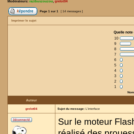
Modérateurs:
razibuszouzou
,
grelot04
Page
1
sur
1
[ 14 messages ]
Imprimer le sujet
Quelle note 
10
9
8
7
6
5
4
3
2
1
Nomb
Auteur
grelot04
Sujet du message:
L'interface
Sur le moteur Flash
réalisé des proue