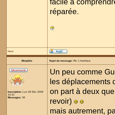
facile à comprendre.
réparée.
Haut
Morphée
Sujet du message:
Re: L'interface
Un peu comme Guer
les déplacements d
on part à deux que
Inscription:
Lun 28 Déc 2009
10:41
Messages:
36
revoir)
mais autrement, p