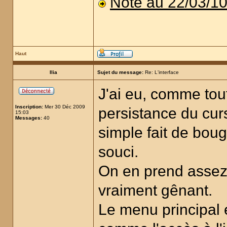
Note au 22/03/1
Haut
Ilia
Sujet du message:
Re: L'interface
J'ai eu, comme tou
Inscription:
Mer 30 Déc 2009
persistance du cur
15:03
Messages:
40
simple fait de boug
souci.
On en prend assez 
vraiment gênant.
Le menu principal est