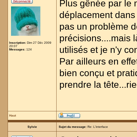
Plus gênée par le
déplacement dans l
pas un problème d
précisions....mais 
Inscription:
Dim 27 Déc 2009
20:07
utilisés et je n'y 
Messages:
124
Par ailleurs en effet
bien conçu et prat
prendre la tête...rie
Haut
Sylvie
Sujet du message:
Re: L'interface