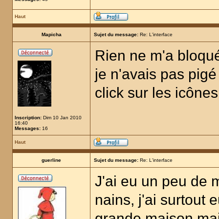
Haut
Mapicha
Sujet du message:
Re: L'interface
Rien ne m'a bloqué,
je n'avais pas pigé 
click sur les icônes
Inscription:
Dim 10 Jan 2010
16:40
Messages:
16
Haut
guerline
Sujet du message:
Re: L'interface
J'ai eu un peu de
nains, j'ai surtout 
grande maison mai