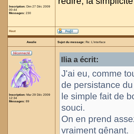
redire, la simplicit
Inscription:
Dim 27 Déc 2009
00:44
Messages:
230
Haut
Awalie
Sujet du message:
Re: L'interface
Ilia a écrit:
J'ai eu, comme to
de persistance du
le simple fait de 
Inscription:
Mar 29 Déc 2009
12:34
Messages:
89
souci.
On en prend assez 
vraiment gênant.