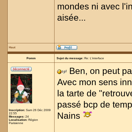
mondes ni avec l'inv
aisée...
Haut
Pomm
Sujet du message:
Re: L'interface
Ben, on peut par
Avec mon sens inné
la tarte de "retrou
passé bcp de temp
Inscription:
Sam 26 Déc 2009
Nains
22:55
Messages:
24
Localisation:
Région
Parisienne