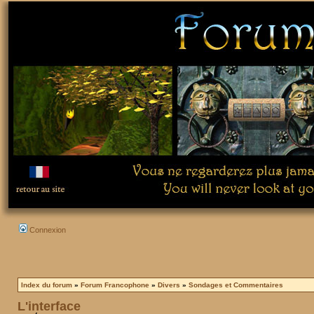
Connexion
Index du forum
»
Forum Francophone
»
Divers
»
Sondages et Commentaires
L'interface