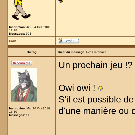
Inscription:
Jeu 24 Déc 2009
12:18
Messages:
993
Haut
Bulrog
Sujet du message:
Re: L'interface
Un prochain jeu !?
Owi owi !
S'il est possible d
d'une manière ou d'
Inscription:
Mar 26 Oct 2010
16:30
Messages:
11