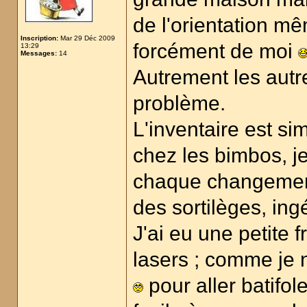
de l'orientation mê
Inscription:
Mar 29 Déc 2009
forcément de moi
13:29
Messages:
14
Autrement les aut
problème.
L'inventaire est sim
chez les bimbos, j
chaque changement d
des sortilèges, ing
J'ai eu une petite f
lasers ; comme je n'
pour aller batifol