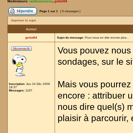
Modérateurs:
razibuszouzou
,
grelot04
Page
1
sur
1
[ 6 messages ]
Imprimer le sujet
Auteur
grelot04
Sujet du message:
Pour nous en dire encore plus...
Vous pouvez nous 
sondages, sur le site
Mais vous pourrez 
Inscription:
Jeu 24 Déc 2009
18:37
Messages:
1197
encore : attribuer
nous dire quel(s) 
plaisir à parcourir,