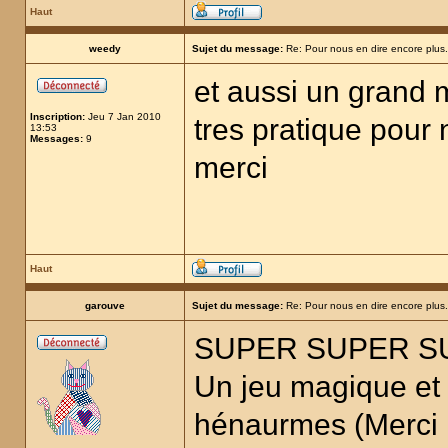
Haut
weedy
Sujet du message:
Re: Pour nous en dire encore plus.
et aussi un grand 
Inscription:
Jeu 7 Jan 2010
tres pratique pour
13:53
Messages:
9
merci
Haut
garouve
Sujet du message:
Re: Pour nous en dire encore plus.
SUPER SUPER S
Un jeu magique et 
hénaurmes (Merci 