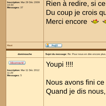
Rien à redire, si c
Inscription:
Mar 29 Déc 2009
10:33
Messages:
37
Du coup je crois qu
Merci encore
Haut
dominouche
Sujet du message:
Re: Pour nous en dire encore plus.
Youpi !!!!
Inscription:
Mar 11 Déc 2012
11:20
Messages:
5
Nous avons fini ce
Quand je dis nous