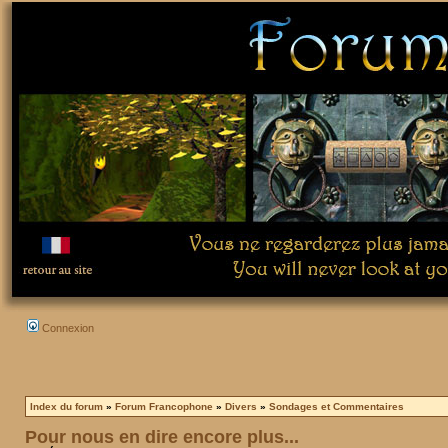
Connexion
Index du forum
»
Forum Francophone
»
Divers
»
Sondages et Commentaires
Pour nous en dire encore plus...