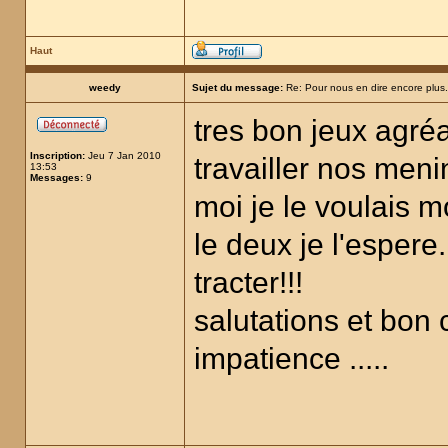
Haut
weedy
Sujet du message:
Re: Pour nous en dire encore plus.
tres bon jeux agréa
Inscription:
Jeu 7 Jan 2010
travailler nos meni
13:53
Messages:
9
moi je le voulais m
le deux je l'espere
tracter!!!
salutations et bon 
impatience .....