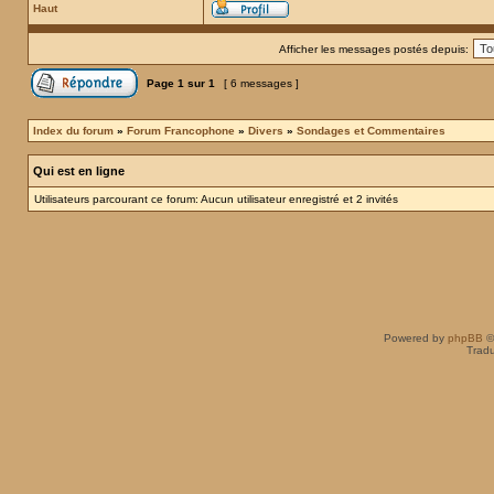
Haut
Afficher les messages postés depuis:
Page
1
sur
1
[ 6 messages ]
Index du forum
»
Forum Francophone
»
Divers
»
Sondages et Commentaires
Qui est en ligne
Utilisateurs parcourant ce forum: Aucun utilisateur enregistré et 2 invités
Powered by
phpBB
©
Tradu