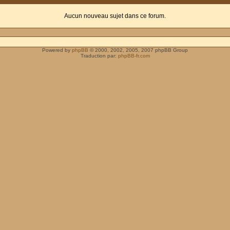
Aucun nouveau sujet dans ce forum.
Powered by
phpBB
© 2000, 2002, 2005, 2007 phpBB Group
Traduction par:
phpBB-fr.com