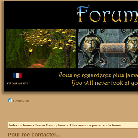
Connexion
Index du forum
»
Forum Francophone
»
A lire avant de poster sur le forum.
Pour me contacter...