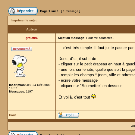
Page
1
sur
1
[ 1 message ]
Imprimer le sujet
Auteur
grelot04
Sujet du message:
Pour me contacter...
... c'est très simple. Il faut juste passer p
Donc, d'ici, il suffit de :
- cliquer sur le petit drapeau en haut à gauch
- une fois sur le site, quelle que soit la page
- remplir les champs * (nom, ville et adresse
- écrire votre message
Inscription:
Jeu 24 Déc 2009
- cliquer sur "Soumettre" en dessous.
18:37
Messages:
1197
Et voilà, c'est tout
Haut
Af