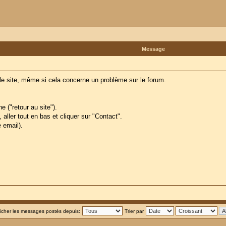
Message
ar le site, même si cela concerne un problème sur le forum.
e ("retour au site").
, aller tout en bas et cliquer sur "Contact".
 email).
ficher les messages postés depuis:
Trier par