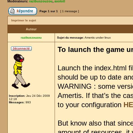
Modérateurs:
razibuszouzou
,
axolotl
Page
1
sur
1
[ 1 message ]
Imprimer le sujet
Auteur
razibuszouzou
Sujet du message:
Amertis under linux
To launch the game u
Launch the index.html fi
should be up to date and
WARNING : some version
Amertis. If that’s the c
Inscription:
Jeu 24 Déc 2009
12:18
Messages:
993
to your configuration
H
But know also that sinc
amount of resources, it 