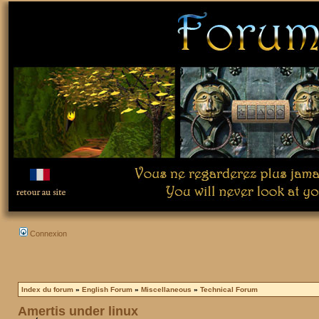
Connexion
Index du forum
»
English Forum
»
Miscellaneous
»
Technical Forum
Amertis under linux