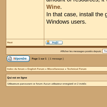
Wine
.
In that case, install th
Windows users.
Haut
Afficher les messages postés depuis:
Page
1
sur
1
[ 1 message ]
Index du forum
»
English Forum
»
Miscellaneous
»
Technical Forum
Qui est en ligne
Utilisateurs parcourant ce forum: Aucun utilisateur enregistré et 2 invités