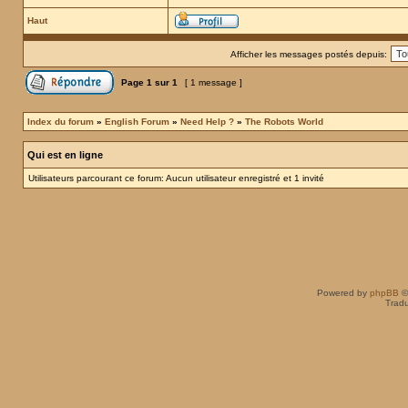
Haut
Afficher les messages postés depuis:
Page
1
sur
1
[ 1 message ]
Index du forum
»
English Forum
»
Need Help ?
»
The Robots World
Qui est en ligne
Utilisateurs parcourant ce forum: Aucun utilisateur enregistré et 1 invité
Powered by
phpBB
©
Tradu