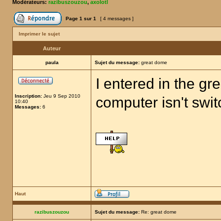
Modérateurs:
razibuszouzou
,
axolotl
Page
1
sur
1
[ 4 messages ]
Imprimer le sujet
Auteur
paula
Sujet du message:
great dome
I entered in the gr
Inscription:
Jeu 9 Sep 2010
computer isn't swi
10:40
Messages:
6
Haut
razibuszouzou
Sujet du message:
Re: great dome