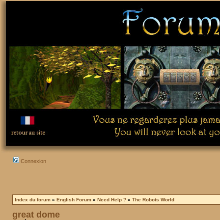
Connexion
Index du forum
»
English Forum
»
Need Help ?
»
The Robots World
great dome