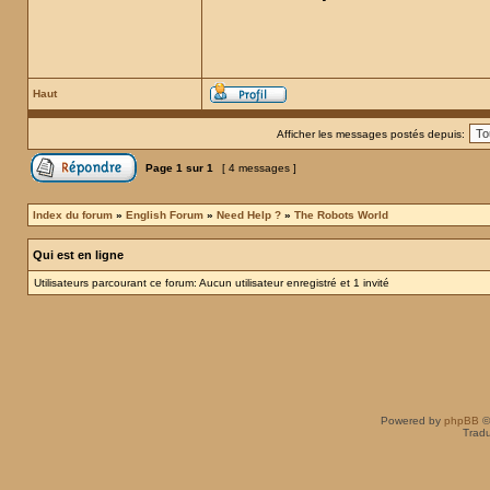
Haut
Afficher les messages postés depuis:
Page
1
sur
1
[ 4 messages ]
Index du forum
»
English Forum
»
Need Help ?
»
The Robots World
Qui est en ligne
Utilisateurs parcourant ce forum: Aucun utilisateur enregistré et 1 invité
Powered by
phpBB
©
Tradu