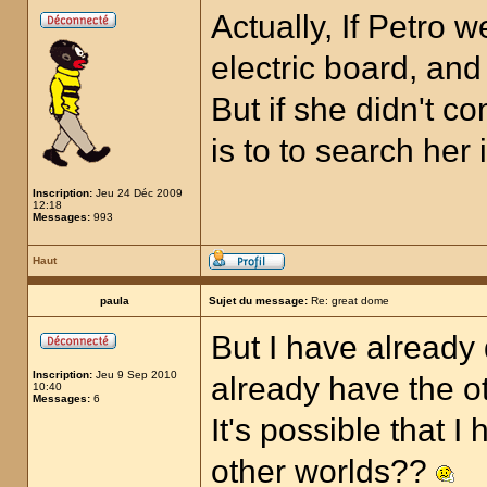
Actually, If Petro 
electric board, and 
But if she didn't co
is to to search her
Inscription:
Jeu 24 Déc 2009
12:18
Messages:
993
Haut
paula
Sujet du message:
Re: great dome
But I have already 
Inscription:
Jeu 9 Sep 2010
already have the ot
10:40
Messages:
6
It's possible that 
other worlds??