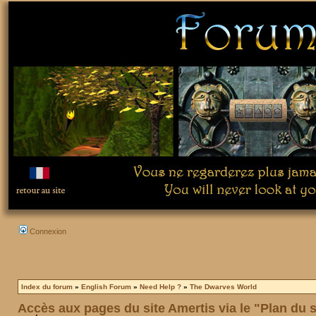
Connexion
Index du forum
»
English Forum
»
Need Help ?
»
The Dwarves World
Accès aux pages du site Amertis via le "Plan du s