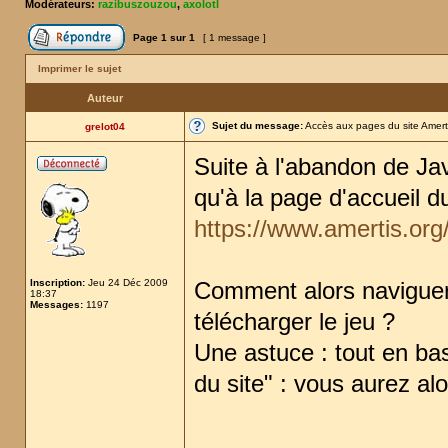
Modérateurs:
razibuszouzou
,
axolotl
Page
1
sur
1
[ 1 message ]
Imprimer le sujet
Auteur
Sujet du message:
Accès aux pages du site Amertis
grelot04
Suite à l'abandon de Ja
qu'à la page d'accueil du
https://www.amertis.org
Inscription:
Jeu 24 Déc 2009
Comment alors naviguer 
18:37
Messages:
1197
télécharger le jeu ?
Une astuce : tout en bas 
du site" : vous aurez al