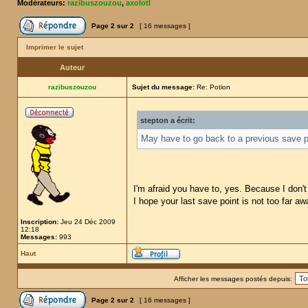
Modérateurs:
razibuszouzou
,
axolotl
Page
2
sur
2
[ 16 messages ]
Imprimer le sujet
Auteur
razibuszouzou
Sujet du message:
Re: Potion
stepton a écrit:
May have to go back to a previous save po
I'm afraid you have to, yes. Because I don
I hope your last save point is not too far awa
Inscription:
Jeu 24 Déc 2009
12:18
Messages:
993
Haut
Afficher les messages postés depuis:
Page
2
sur
2
[ 16 messages ]