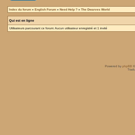
Index du forum
»
English Forum
»
Need Help ?
»
The Dwarves World
Qui est en ligne
Utilisateurs parcourant ce forum: Aucun utilisateur enregistré et 1 invité
Powered by
phpBB
©
Tradu