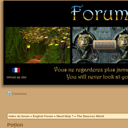
Connexion
Index du forum
»
English Forum
»
Need Help ?
»
The Dwarves World
Potion