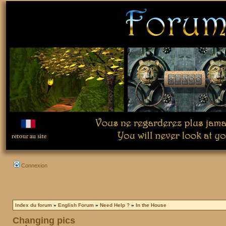
Connexion
Index du forum
»
English Forum
»
Need Help ?
»
In the House
Changing pics