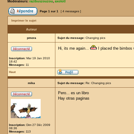
Modérateurs:
razibuszouzou
,
axolotl
Page
1
sur
1
[ 4 messages ]
Imprimer le sujet
Auteur
pmora
Sujet du message:
Changing pics
Hi, its me again...
I placed the bimbos w
Inscription:
Mar 19 Jan 2010
18:42
Messages:
11
Haut
mika
Sujet du message:
Re: Changing pics
Pero... es un libro
Hay otras paginas
Inscription:
Dim 27 Déc 2009
08:36
Messages:
113