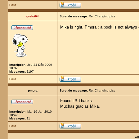
Haut
grelot04
Sujet du message:
Re: Changing pics
Mika is right, Pmora : a book is not always 
Inscription:
Jeu 24 Déc 2009
18:37
Messages:
1197
Haut
pmora
Sujet du message:
Re: Changing pics
Found it!! Thanks.
Muchas gracias Mika.
Inscription:
Mar 19 Jan 2010
18:42
Messages:
11
Haut
Af