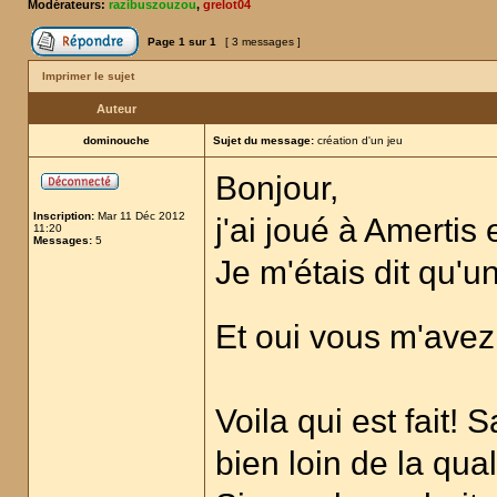
Modérateurs:
razibuszouzou
,
grelot04
Page
1
sur
1
[ 3 messages ]
Imprimer le sujet
Auteur
dominouche
Sujet du message:
création d'un jeu
Bonjour,
Inscription:
Mar 11 Déc 2012
j'ai joué à Amertis
11:20
Messages:
5
Je m'étais dit qu'u
Et oui vous m'avez
Voila qui est fait!
bien loin de la qual