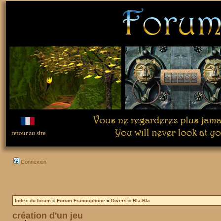
Connexion
Index du forum
»
Forum Francophone
»
Divers
»
Bla-Bla
création d'un jeu