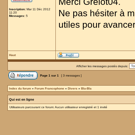
Merci Grelot04.
Inscription:
Mar 11 Déc 2012
Ne pas hésiter à m'
11:20
Messages:
5
utiles pour avance
Haut
Afficher les messages postés depuis:
Page
1
sur
1
[ 3 messages ]
Index du forum
»
Forum Francophone
»
Divers
»
Bla-Bla
Qui est en ligne
Utilisateurs parcourant ce forum: Aucun utilisateur enregistré et 1 invité