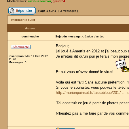
Modérateurs:
razibuszouzou
,
grelot04
Page
1
sur
1
[ 3 messages ]
Imprimer le sujet
Auteur
dominouche
Sujet du message:
création d'un jeu
Bonjour,
j'ai joué à Amertis en 2012 et j'ai beaucoup 
Je m'étais dit qu'un jour je ferais mon propre
Inscription:
Mar 11 Déc 2012
11:20
Messages:
5
Et oui vous m'avez donné le virus!
Voila qui est fait! Sans aucune prétention, m
Si vous le souhaitez vous pouvez le téléchar
http://marionpoinsot.fr/tassebleue/2017 ... 
J'ai construit ce jeu à partir de photos pri
N'hésitez pas à me faire par de vos comme