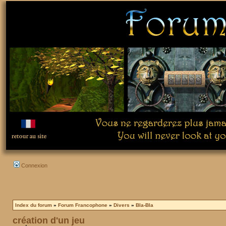
Connexion
Index du forum
»
Forum Francophone
»
Divers
»
Bla-Bla
création d'un jeu