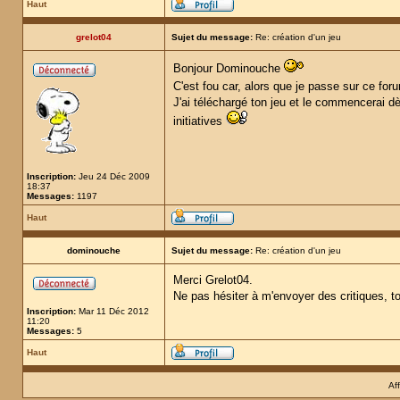
Haut
grelot04
Sujet du message:
Re: création d'un jeu
Bonjour Dominouche
C'est fou car, alors que je passe sur ce fo
J'ai téléchargé ton jeu et le commencerai d
initiatives
Inscription:
Jeu 24 Déc 2009
18:37
Messages:
1197
Haut
dominouche
Sujet du message:
Re: création d'un jeu
Merci Grelot04.
Ne pas hésiter à m'envoyer des critiques, to
Inscription:
Mar 11 Déc 2012
11:20
Messages:
5
Haut
Af