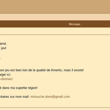
Message
aimé.
 jeu!
on jeu est bien loin de la qualité de Amertis, mais il existe!
ger ici:
s-olonnes/
sent dans ma superbe région!
ntaires sur mon mail:
minouche.domi@gmail.com