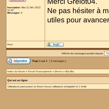
Merci Grelot04.
Inscription:
Mar 11 Déc 2012
Ne pas hésiter à m'
11:20
Messages:
5
utiles pour avance
Haut
Afficher les messages postés depuis:
Page
1
sur
1
[ 3 messages ]
Index du forum
»
Forum Francophone
»
Divers
»
Bla-Bla
Qui est en ligne
Utilisateurs parcourant ce forum: Aucun utilisateur enregistré et 1 invité