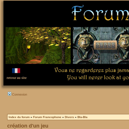
Connexion
Index du forum
»
Forum Francophone
»
Divers
»
Bla-Bla
création d'un jeu