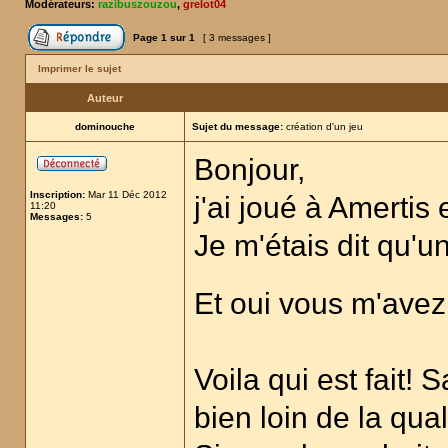
Modérateurs:
razibuszouzou
,
grelot04
Page
1
sur
1
[ 3 messages ]
Imprimer le sujet
Auteur
dominouche
Sujet du message:
création d'un jeu
Bonjour,
Inscription:
Mar 11 Déc 2012
j'ai joué à Amertis
11:20
Messages:
5
Je m'étais dit qu'u
Et oui vous m'avez
Voila qui est fait!
bien loin de la qual