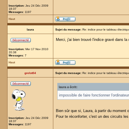
Inscription:
Jeu 24 Déc 2009
18:37
Messages:
1197
Haut
laura
Sujet du message:
Re: indice pour le tableau électrique
Merci, j'ai bien trouvé l'indice gravé dans 
Inscription:
Mer 17 Nov 2010
20:38
Messages:
7
Haut
grelot04
Sujet du message:
Re: indice pour le tableau électrique
laura a écrit:
impossible de faire fonctionner l'ordinate
Bien sûr que si, Laura, à partir du moment où 
Pour te réconforter, c'est un des circuits le
Inscription:
Jeu 24 Déc 2009
18:37
Messages:
1197