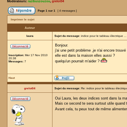
Modérateurs:
razibuszouzou
,
grelot04
Page
1
sur
1
[ 4 messages ]
Imprimer le sujet
Auteur
laura
Sujet du message:
indice pour le tableau électrique ...
Bonjour.
j'ai une petit problème ,je n'ai encore trouvé
elle est dans la maison elles aussi ?
Inscription:
Mer 17 Nov 2010
20:38
quelqu'un pourrait m'aider ?
Messages:
7
Haut
grelot04
Sujet du message:
Re: indice pour le tableau électrique
Oui Laura, les deux indices sont dans la ma
Mais ce second te sera surtout utile quand t
Avant cela, tu peux tout de même alimenter 