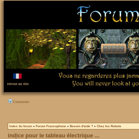
Connexion
Index du forum
»
Forum Francophone
»
Besoin d'aide ?
»
Chez les Robots
indice pour le tableau électrique ...