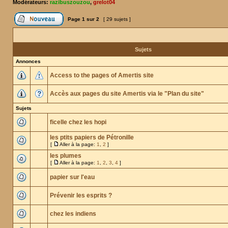
Modérateurs:
razibuszouzou
,
grelot04
Page
1
sur
2
[ 29 sujets ]
Sujets
Annonces
Access to the pages of Amertis site
Accès aux pages du site Amertis via le "Plan du site"
Sujets
ficelle chez les hopi
les ptits papiers de Pétronille
[
Aller à la page:
1
,
2
]
les plumes
[
Aller à la page:
1
,
2
,
3
,
4
]
papier sur l'eau
Prévenir les esprits ?
chez les indiens