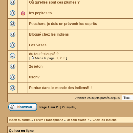
Où qu'elles sont ces plumes ?
les pepites to
Peuchère, je dois en prévenir les esprits
Bloqué chez les indiens
Les Vases
du feu ? siouplé ?
[
Aller à la page:
1
,
2
,
3
]
2e jeton
tison?
Perdue dans le monde des indiens!!!!
Afficher les sujets postés depuis:
Page
1
sur
2
[ 29 sujets ]
Index du forum
»
Forum Francophone
»
Besoin d'aide ?
»
Chez les Indiens
Qui est en ligne