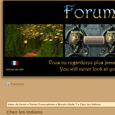
Connexion
Index du forum
»
Forum Francophone
»
Besoin d'aide ?
»
Chez les Indiens
Chez les Indiens