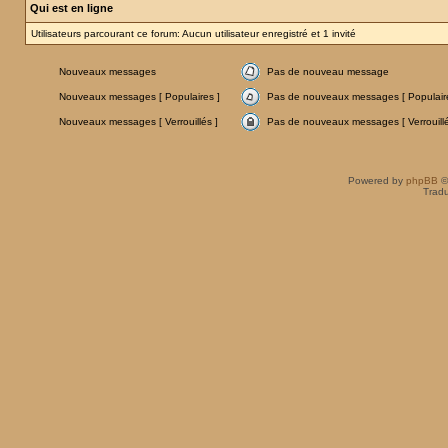
Qui est en ligne
Utilisateurs parcourant ce forum: Aucun utilisateur enregistré et 1 invité
Nouveaux messages
Pas de nouveau message
Nouveaux messages [ Populaires ]
Pas de nouveaux messages [ Populaire
Nouveaux messages [ Verrouillés ]
Pas de nouveaux messages [ Verrouillé
Powered by
phpBB
©
Tradu