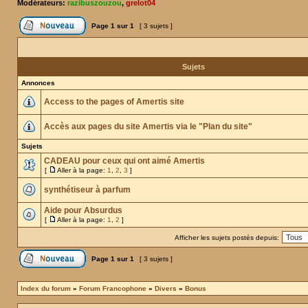
Modérateurs:
razibuszouzou
,
grelot04
Page
1
sur
1
[ 3 sujets ]
Sujets
Annonces
Access to the pages of Amertis site
Accès aux pages du site Amertis via le "Plan du site"
Sujets
CADEAU pour ceux qui ont aimé Amertis
[
Aller à la page:
1
,
2
,
3
]
synthétiseur à parfum
Aide pour Absurdus
[
Aller à la page:
1
,
2
]
Afficher les sujets postés depuis:
Page
1
sur
1
[ 3 sujets ]
Index du forum
»
Forum Francophone
»
Divers
»
Bonus