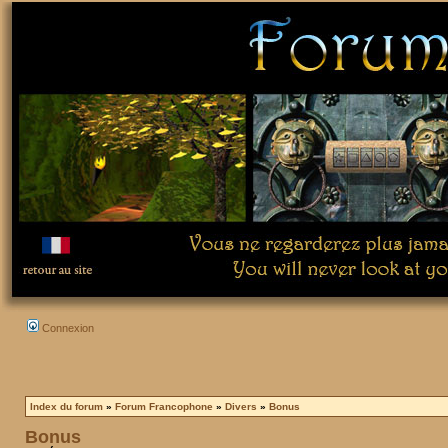
Connexion
Index du forum
»
Forum Francophone
»
Divers
»
Bonus
Bonus