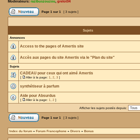
Modérateurs:
razibuszouzou
,
grelot04
Page
1
sur
1
[ 3 sujets ]
Sujets
Annonces
Access to the pages of Amertis site
Accès aux pages du site Amertis via le "Plan du site"
Sujets
CADEAU pour ceux qui ont aimé Amertis
[
Aller à la page:
1
,
2
,
3
]
synthétiseur à parfum
Aide pour Absurdus
[
Aller à la page:
1
,
2
]
Afficher les sujets postés depuis:
Page
1
sur
1
[ 3 sujets ]
Index du forum
»
Forum Francophone
»
Divers
»
Bonus