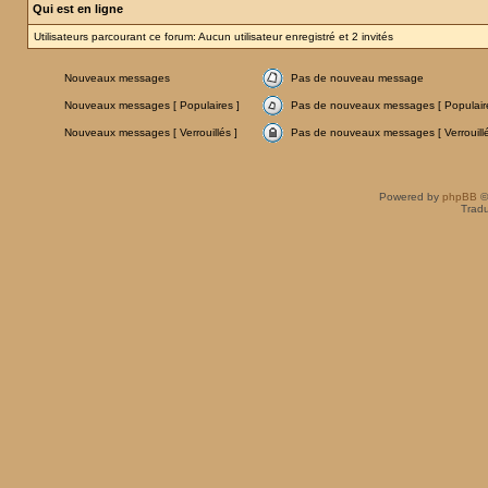
Qui est en ligne
Utilisateurs parcourant ce forum: Aucun utilisateur enregistré et 2 invités
Nouveaux messages
Pas de nouveau message
Nouveaux messages [ Populaires ]
Pas de nouveaux messages [ Populaire
Nouveaux messages [ Verrouillés ]
Pas de nouveaux messages [ Verrouillé
Powered by
phpBB
©
Tradu