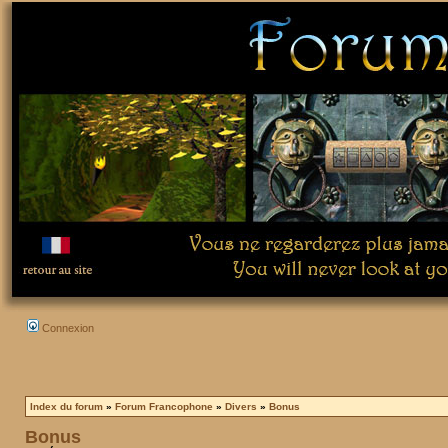
Connexion
Index du forum
»
Forum Francophone
»
Divers
»
Bonus
Bonus