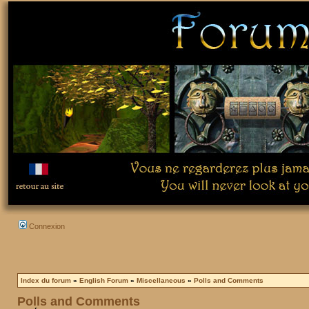
Connexion
Index du forum
»
English Forum
»
Miscellaneous
»
Polls and Comments
Polls and Comments