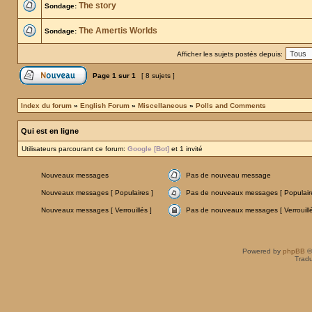
The story
Sondage:
The Amertis Worlds
Sondage:
Afficher les sujets postés depuis:
Page
1
sur
1
[ 8 sujets ]
Index du forum
»
English Forum
»
Miscellaneous
»
Polls and Comments
Qui est en ligne
Utilisateurs parcourant ce forum:
Google [Bot]
et 1 invité
Nouveaux messages
Pas de nouveau message
Nouveaux messages [ Populaires ]
Pas de nouveaux messages [ Populaire
Nouveaux messages [ Verrouillés ]
Pas de nouveaux messages [ Verrouillé
Powered by
phpBB
©
Tradu