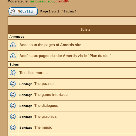
Modérateurs:
razibuszouzou
,
grelot04
Page
1
sur
1
[ 8 sujets ]
Sujets
Annonces
Access to the pages of Amertis site
Accès aux pages du site Amertis via le "Plan du site"
Sujets
To tell us more ...
The puzzles
Sondage:
The game interface
Sondage:
The dialogues
Sondage:
The graphics
Sondage:
The music
Sondage: