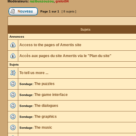
Modérateurs:
razibuszouzou
,
grelot04
Page
1
sur
1
[ 8 sujets ]
Sujets
Annonces
Access to the pages of Amertis site
Accès aux pages du site Amertis via le "Plan du site"
Sujets
To tell us more ...
The puzzles
Sondage:
The game interface
Sondage:
The dialogues
Sondage:
The graphics
Sondage:
The music
Sondage: