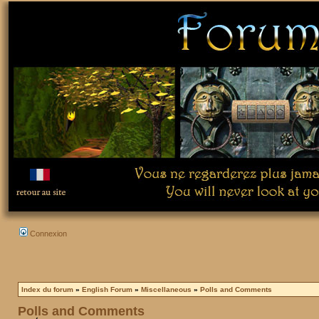
Connexion
Index du forum
»
English Forum
»
Miscellaneous
»
Polls and Comments
Polls and Comments