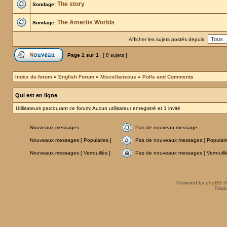
The story
Sondage:
The Amertis Worlds
Sondage:
Afficher les sujets postés depuis:
Page
1
sur
1
[ 8 sujets ]
Index du forum
»
English Forum
»
Miscellaneous
»
Polls and Comments
Qui est en ligne
Utilisateurs parcourant ce forum: Aucun utilisateur enregistré et 1 invité
Nouveaux messages
Pas de nouveau message
Nouveaux messages [ Populaires ]
Pas de nouveaux messages [ Populaire
Nouveaux messages [ Verrouillés ]
Pas de nouveaux messages [ Verrouillé
Powered by
phpBB
©
Tradu