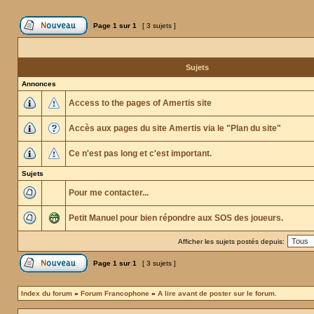
Page
1
sur
1
[ 3 sujets ]
Sujets
Annonces
Access to the pages of Amertis site
Accès aux pages du site Amertis via le "Plan du site"
Ce n'est pas long et c'est important.
Sujets
Pour me contacter...
Petit Manuel pour bien répondre aux SOS des joueurs.
Afficher les sujets postés depuis:
Page
1
sur
1
[ 3 sujets ]
Index du forum
»
Forum Francophone
»
A lire avant de poster sur le forum.