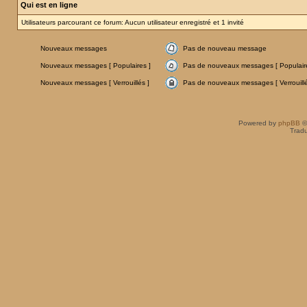
Qui est en ligne
Utilisateurs parcourant ce forum: Aucun utilisateur enregistré et 1 invité
Nouveaux messages
Pas de nouveau message
Nouveaux messages [ Populaires ]
Pas de nouveaux messages [ Populaire
Nouveaux messages [ Verrouillés ]
Pas de nouveaux messages [ Verrouillé
Powered by
phpBB
©
Tradu