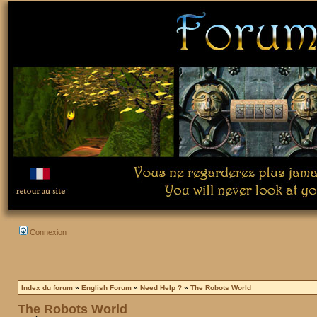
Connexion
Index du forum
»
English Forum
»
Need Help ?
»
The Robots World
The Robots World