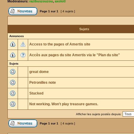
Modérateurs:
razibuszouzou
,
axolotl
Page
1
sur
1
[ 4 sujets ]
Sujets
Annonces
Access to the pages of Amertis site
Accès aux pages du site Amertis via le "Plan du site"
Sujets
great dome
Petronilles note
Stucked
Not working. Won't play treasure games.
Afficher les sujets postés depuis:
Page
1
sur
1
[ 4 sujets ]