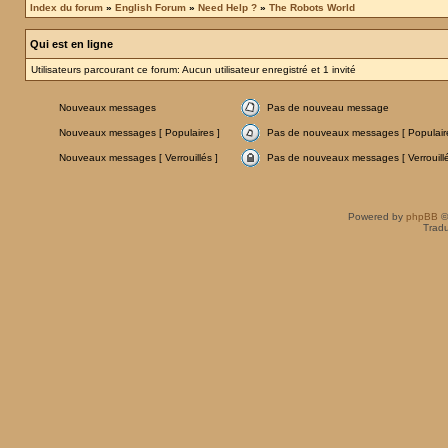
Index du forum
»
English Forum
»
Need Help ?
»
The Robots World
Qui est en ligne
Utilisateurs parcourant ce forum: Aucun utilisateur enregistré et 1 invité
Nouveaux messages
Pas de nouveau message
Nouveaux messages [ Populaires ]
Pas de nouveaux messages [ Populaire
Nouveaux messages [ Verrouillés ]
Pas de nouveaux messages [ Verrouillé
Powered by
phpBB
©
Tradu