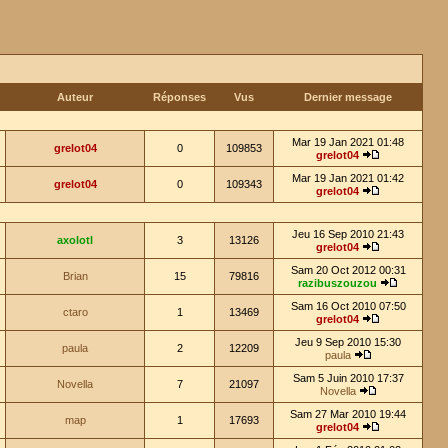
Auteur
Réponses
Vus
Dernier message
Mar 19 Jan 2021 01:48
grelot04
0
109853
grelot04
Mar 19 Jan 2021 01:42
grelot04
0
109343
grelot04
Jeu 16 Sep 2010 21:43
axolotl
3
13126
grelot04
Sam 20 Oct 2012 00:31
Brian
15
79816
razibuszouzou
Sam 16 Oct 2010 07:50
ctaro
1
13469
grelot04
Jeu 9 Sep 2010 15:30
paula
2
12209
paula
Sam 5 Juin 2010 17:37
Novella
7
21097
Novella
Sam 27 Mar 2010 19:44
map
1
17693
grelot04