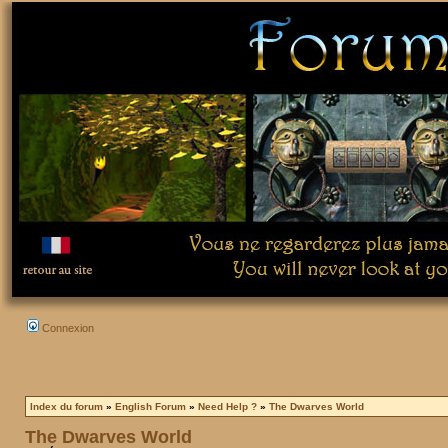
Connexion
Index du forum
»
English Forum
»
Need Help ?
»
The Dwarves World
The Dwarves World