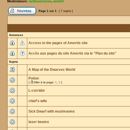
Modérateurs:
razibuszouzou
,
axolotl
Page
1
sur
1
[ 7 sujets ]
Annonces
Access to the pages of Amertis site
Accès aux pages du site Amertis via le "Plan du site"
Sujets
A Map of the Dwarves World
Potion
[
Aller à la page:
1
,
2
]
L-corridor
chief's wife
Sick Dwarf with mushrooms
laser beams