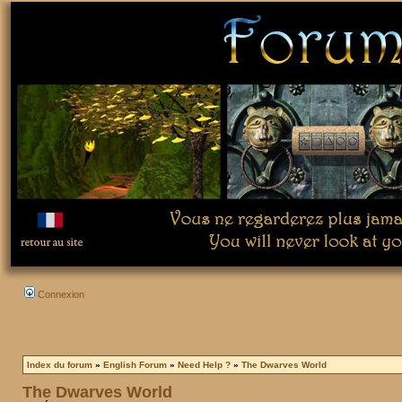
Connexion
Index du forum
»
English Forum
»
Need Help ?
»
The Dwarves World
The Dwarves World