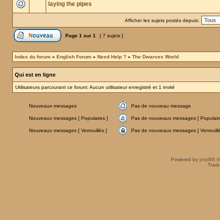
laying the pipes
Afficher les sujets postés depuis:
Page
1
sur
1
[ 7 sujets ]
Index du forum
»
English Forum
»
Need Help ?
»
The Dwarves World
Qui est en ligne
Utilisateurs parcourant ce forum: Aucun utilisateur enregistré et 1 invité
Nouveaux messages
Pas de nouveau message
Nouveaux messages [ Populaires ]
Pas de nouveaux messages [ Populaire
Nouveaux messages [ Verrouillés ]
Pas de nouveaux messages [ Verrouillé
Powered by
phpBB
©
Tradu