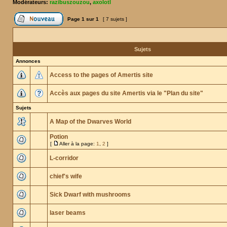
Modérateurs:
razibuszouzou
,
axolotl
Page
1
sur
1
[ 7 sujets ]
Sujets
Annonces
Access to the pages of Amertis site
Accès aux pages du site Amertis via le "Plan du site"
Sujets
A Map of the Dwarves World
Potion
[
Aller à la page:
1
,
2
]
L-corridor
chief's wife
Sick Dwarf with mushrooms
laser beams