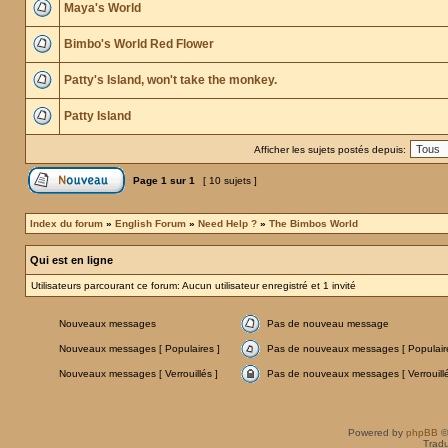
Maya's World
Bimbo's World Red Flower
Patty's Island, won't take the monkey.
Patty Island
Afficher les sujets postés depuis:
Page
1
sur
1
[ 10 sujets ]
Index du forum
»
English Forum
»
Need Help ?
»
The Bimbos World
Qui est en ligne
Utilisateurs parcourant ce forum: Aucun utilisateur enregistré et 1 invité
Nouveaux messages
Pas de nouveau message
Nouveaux messages [ Populaires ]
Pas de nouveaux messages [ Populaire
Nouveaux messages [ Verrouillés ]
Pas de nouveaux messages [ Verrouillé
Powered by
phpBB
©
Tradu