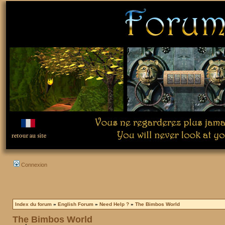
Connexion
Index du forum
»
English Forum
»
Need Help ?
»
The Bimbos World
The Bimbos World