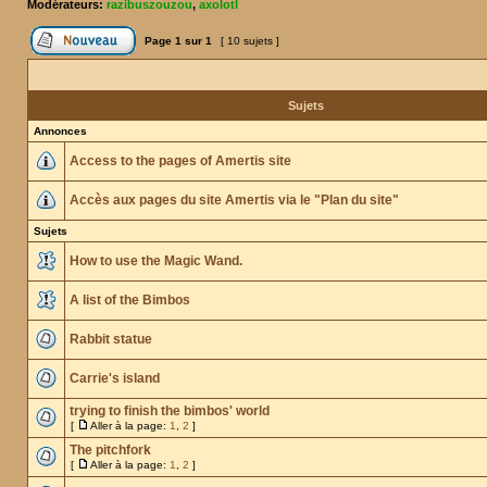
Modérateurs:
razibuszouzou
,
axolotl
Page
1
sur
1
[ 10 sujets ]
Sujets
Annonces
Access to the pages of Amertis site
Accès aux pages du site Amertis via le "Plan du site"
Sujets
How to use the Magic Wand.
A list of the Bimbos
Rabbit statue
Carrie's island
trying to finish the bimbos' world
[
Aller à la page:
1
,
2
]
The pitchfork
[
Aller à la page:
1
,
2
]