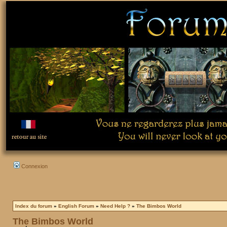
Connexion
Index du forum
»
English Forum
»
Need Help ?
»
The Bimbos World
The Bimbos World