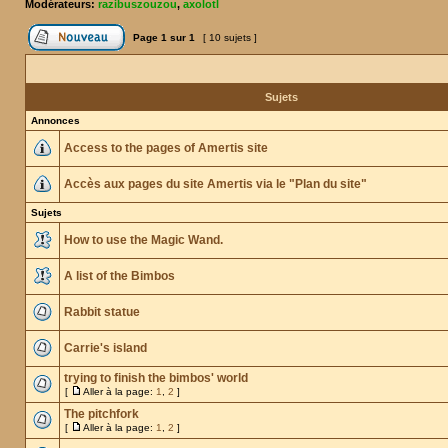
Modérateurs:
razibuszouzou
,
axolotl
Page
1
sur
1
[ 10 sujets ]
Sujets
Annonces
Access to the pages of Amertis site
Accès aux pages du site Amertis via le "Plan du site"
Sujets
How to use the Magic Wand.
A list of the Bimbos
Rabbit statue
Carrie's island
trying to finish the bimbos' world
[
Aller à la page:
1
,
2
]
The pitchfork
[
Aller à la page:
1
,
2
]