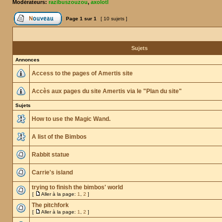
Modérateurs:
razibuszouzou
,
axolotl
Page
1
sur
1
[ 10 sujets ]
Sujets
Annonces
Access to the pages of Amertis site
Accès aux pages du site Amertis via le "Plan du site"
Sujets
How to use the Magic Wand.
A list of the Bimbos
Rabbit statue
Carrie's island
trying to finish the bimbos' world
[
Aller à la page:
1
,
2
]
The pitchfork
[
Aller à la page:
1
,
2
]