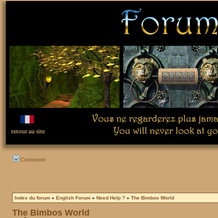
Connexion
Index du forum
»
English Forum
»
Need Help ?
»
The Bimbos World
The Bimbos World