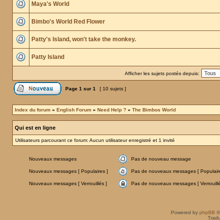
Maya's World
Bimbo's World Red Flower
Patty's Island, won't take the monkey.
Patty Island
Afficher les sujets postés depuis:
Page
1
sur
1
[ 10 sujets ]
Index du forum
»
English Forum
»
Need Help ?
»
The Bimbos World
Qui est en ligne
Utilisateurs parcourant ce forum: Aucun utilisateur enregistré et 1 invité
Nouveaux messages
Pas de nouveau message
Nouveaux messages [ Populaires ]
Pas de nouveaux messages [ Populaire
Nouveaux messages [ Verrouillés ]
Pas de nouveaux messages [ Verrouillé
Powered by
phpBB
©
Tradu