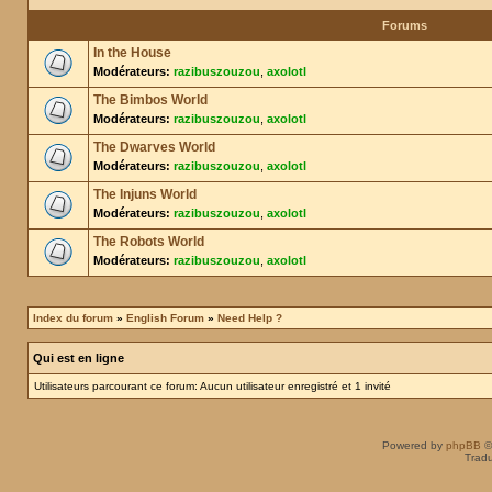
Forums
In the House
Modérateurs:
razibuszouzou
,
axolotl
The Bimbos World
Modérateurs:
razibuszouzou
,
axolotl
The Dwarves World
Modérateurs:
razibuszouzou
,
axolotl
The Injuns World
Modérateurs:
razibuszouzou
,
axolotl
The Robots World
Modérateurs:
razibuszouzou
,
axolotl
Index du forum
»
English Forum
»
Need Help ?
Qui est en ligne
Utilisateurs parcourant ce forum: Aucun utilisateur enregistré et 1 invité
Powered by
phpBB
©
Tradu