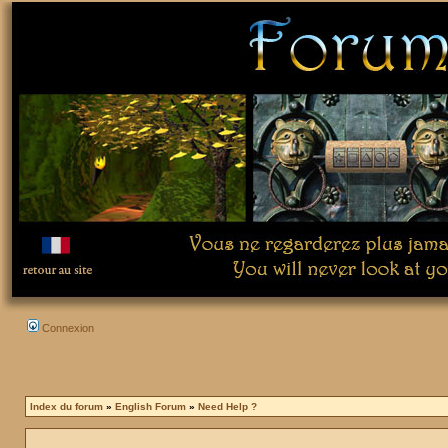
Connexion
Index du forum
»
English Forum
»
Need Help ?