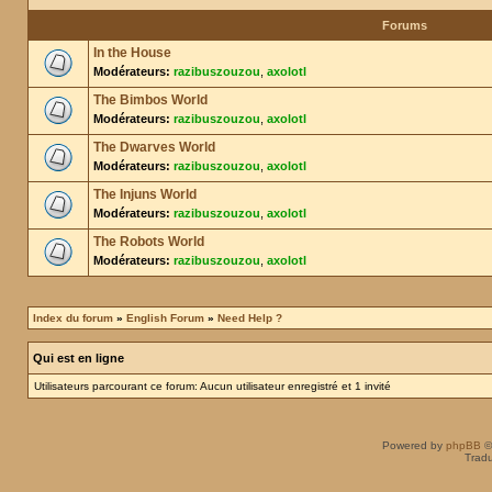
Forums
In the House
Modérateurs:
razibuszouzou
,
axolotl
The Bimbos World
Modérateurs:
razibuszouzou
,
axolotl
The Dwarves World
Modérateurs:
razibuszouzou
,
axolotl
The Injuns World
Modérateurs:
razibuszouzou
,
axolotl
The Robots World
Modérateurs:
razibuszouzou
,
axolotl
Index du forum
»
English Forum
»
Need Help ?
Qui est en ligne
Utilisateurs parcourant ce forum: Aucun utilisateur enregistré et 1 invité
Powered by
phpBB
©
Tradu