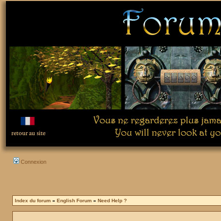
Connexion
Index du forum
»
English Forum
»
Need Help ?